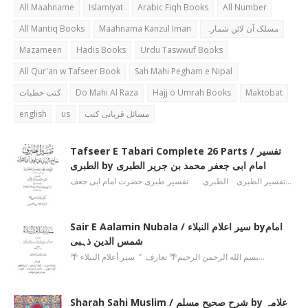
All Maahname
Islamiyat
Arabic Fiqh Books
All Number
All Mantiq Books
Maahnama Kanzul Iman
مسلک آن لائن شمارہ
Mazameen
Hadis Books
Urdu Taswwuf Books
All Qur'an w Tafseer Book
Sah Mahi Pegham e Nipal
کتب خطبات
Do Mahi Al Raza
Hajj o Umrah Books
Maktobat
english
us
مسائل قربانی کتب
Tafseer E Tabari Complete 26 Parts / تفسیر
الطبری by امام ابی جعفر محمد بن جریر الطبری
تفسیر الطبری الطبري تفسیر طبری حضرت امام ابی جعف…
Sair E Aalamin Nubala / سیر اعلام النبلاء byامام
شمس الدین ذہبی
🌴 بسم الله الرحمن الرحیم🌴 تعارف ’’ سیر أعلام النبلاء…
Sharah Sahi Muslim / شرح صحیح مسلم by علامہ