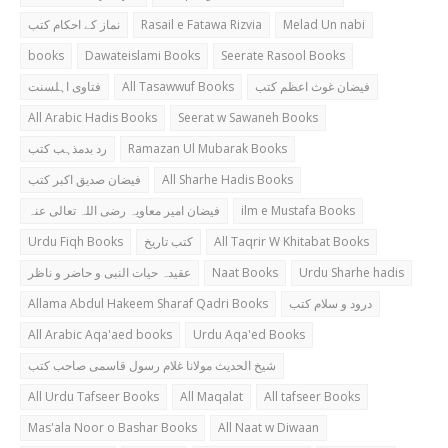
نماز کے احکام کتب
Rasail e Fatawa Rizvia
Melad Un nabi
books
Dawateislami Books
Seerate Rasool Books
فتاوی اہلسنت
All Tasawwuf Books
فیضان غوث اعظم کتب
All Arabic Hadis Books
Seerat w Sawaneh Books
رد بدمذہب کتب
Ramazan Ul Mubarak Books
فیضان صدیق اکبر کتب
All Sharhe Hadis Books
فیضان امیر معاویہ رضی اللہ تعالی عنہ
ilm e Mustafa Books
Urdu Fiqh Books
کتب تاریخ
All Taqrir W Khitabat Books
عقیدہ حیات النبی و حاضر و ناظر
Naat Books
Urdu Sharhe hadis
Allama Abdul Hakeem Sharaf Qadri Books
درود و سلام کتب
All Arabic Aqa'aed books
Urdu Aqa'ed Books
شیخ الحدیث مولانا غلام رسول قاسمی صاحب کتب
All Urdu Tafseer Books
All Maqalat
All tafseer Books
Mas'ala Noor o Bashar Books
All Naat w Diwaan