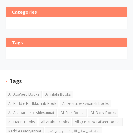
Categories
Tags
Tags
All Aqa'aed Books
All islahi Books
All Radd e BadMazhab Book
All Seerat w Sawaneh books
All Akabareen e Ahlesunnat
All Fiqh Books
All Darsi Books
All Hadis Books
All Arabic Books
All Qur'an w Tafseer Books
Radd e Qadiyaniyat
میلادالنبی صلی اللہ علیہ وسلم کتب