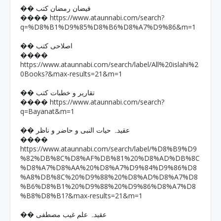
�� فیضان رمضان کتب
https://www.ataunnabi.com/search?
����
q=%D8%B1%D9%85%D8%B6%D8%A7%D9%86&m=1
�� اصلاحی کتب
����
https://www.ataunnabi.com/search/label/All%20islahi%2
0Books?&max-results=21&m=1
�� تقاریر و خطبات کتب
https://www.ataunnabi.com/search?
����
q=Bayanat&m=1
�� عقیدہ حیات النبی و حاضر و ناظر
����
https://www.ataunnabi.com/search/label/%D8%B9%D9
%82%DB%8C%D8%AF%DB%81%20%D8%AD%DB%8C
%D8%A7%D8%AA%20%D8%A7%D9%84%D9%86%D8
%A8%DB%8C%20%D9%88%20%D8%AD%D8%A7%D8
%B6%D8%B1%20%D9%88%20%D9%86%D8%A7%D8
%B8%D8%B1?&max-results=21&m=1
�� عقیدہ علم غیب مصطفی