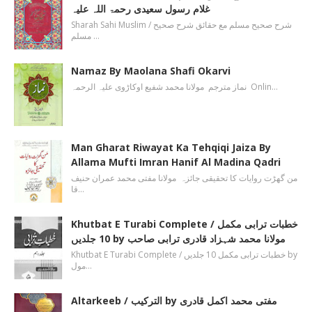
غلام رسول سعیدی رحمۃ اللہ علیہ
Sharah Sahi Muslim / شرح صحیح مسلم مع حقائق شرح صحیح
مسلم …
Namaz By Maolana Shafi Okarvi
نماز مترجم مولانا محمد شفیع اوکاڑوی علیہ الرحمہ Onlin…
Man Gharat Riwayat Ka Tehqiqi Jaiza By
Allama Mufti Imran Hanif Al Madina Qadri
من گھڑت روایات کا تحقیقی جائزہ مولانا مفتی محمد عمران حنیف
قا…
Khutbat E Turabi Complete / خطبات ترابی مکمل
10 جلدیں by مولانا محمد شہزاد قادری ترابی صاحب
Khutbat E Turabi Complete / خطبات ترابی مکمل 10 جلدیں by
مول…
Altarkeeb / الترکیب by مفتی محمد اکمل قادری