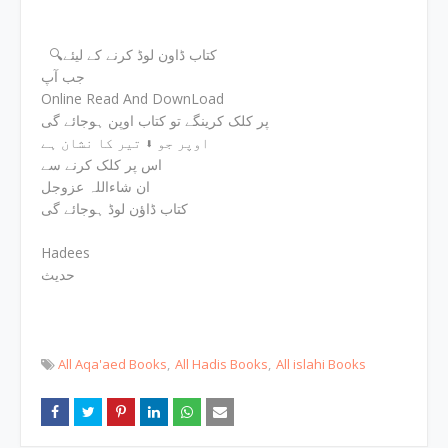
🔍کتاب ڈاون لوڈ کرنے کے لیئے
جب آپ
Online Read And DownLoad
پر کلک کرینگے تو کتاب اوپن ہوجائے گی
اوپر جو ⬇ تیر کا نشان ہے
اس پر کلک کرنے سے
ان شاءاللہ عزوجل
کتاب ڈاؤن لوڈ ہوجائے گی
Hadees
حدیث
All Aqa'aed Books
All Hadis Books
All islahi Books