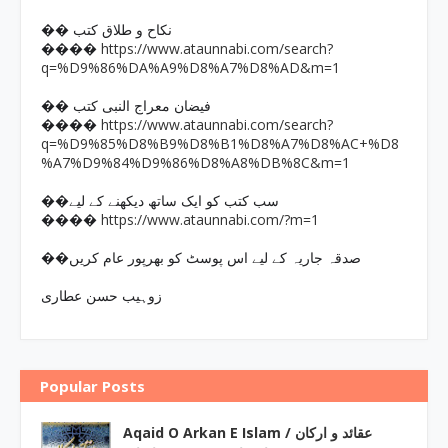
�� نکاح و طلاق کتب
https://www.ataunnabi.com/search?
����
q=%D9%86%DA%A9%D8%A7%D8%AD&m=1
�� فیضان معراج النبی کتب
https://www.ataunnabi.com/search?
����
q=%D9%85%D8%B9%D8%B1%D8%A7%D8%AC+%D8
%A7%D9%84%D9%86%D8%A8%DB%8C&m=1
��سب کتب کو ایک ساتھ دیکھنے کے لیے
https://www.ataunnabi.com/?m=1
����
��صدقہ جاریہ کے لیے اس پوسٹ کو بھرپور عام کریں
زوہیب حسن عطاری
Popular Posts
Aqaid O Arkan E Islam / عقائد و ارکان