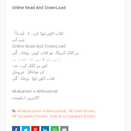
Online Read And DownLoad
🔍کتاب ڈاون لوڈ کرنے کے لیئے
جب آپ
Online Read And DownLoad
پر کلک کرینگے تو کتاب اوپن ہوجائے گی
اوپر جو ⬇ تیر کا نشان ہے
اس پر کلک کرنے سے
ان شاءاللہ عزوجل
کتاب ڈاؤن لوڈ ہوجائے گی
Akabareen e Ahlesunnat
اکابرین اہلسنت
All Akabareen e Ahlesunnat
All islahi Books
All Tasawwuf Books
Seerat w Sawaneh Books