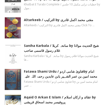
Khutbat E Turabi Complete / خطبات ترابی مکمل 10 جلدیں by
مول…
Altarkeeb / الترکیب by مفتی محمد اکمل قادری
Altarkeeb / الترکیب by مفتی محمد اکمل قادری Click To …
Saniha Karbala / سانحہ کربلا by شیخ الحدیث مولانا
غلام رسول قاسمی صاحب
Saniha Karbala / سانحہ کربلا by شیخ الحدیث مولانا غلام رسول
قا…
Fatawa Shami Urdu / فتاویٰ شامی اردوby امام
محمد امین بن عمر الشہیر بابن عابدین رحمۃ اللہ علیہ
Fatawa Shami Urdu / فتاویٰ شامی اردو by امام محمد امین بن
عمر …
Aqaid O Arkan E Islam / عقائد و ارکان اسلام by
پروفیسر محمد اسحاق قریشی