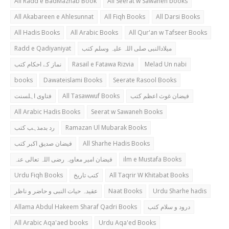
All Radd e BadMazhab Book
All Seerat w Sawaneh books
All Akabareen e Ahlesunnat
All Fiqh Books
All Darsi Books
All Hadis Books
All Arabic Books
All Qur'an w Tafseer Books
Radd e Qadiyaniyat
میلادالنبی صلی اللہ علیہ وسلم کتب
نماز کے احکام کتب
Rasail e Fatawa Rizvia
Melad Un nabi
books
Dawateislami Books
Seerate Rasool Books
فتاوی اہلسنت
All Tasawwuf Books
فیضان غوث اعظم کتب
All Arabic Hadis Books
Seerat w Sawaneh Books
رد بدمذہب کتب
Ramazan Ul Mubarak Books
فیضان صدیق اکبر کتب
All Sharhe Hadis Books
فیضان امیر معاویہ رضی اللہ تعالی عنہ
ilm e Mustafa Books
Urdu Fiqh Books
کتب تاریخ
All Taqrir W Khitabat Books
عقیدہ حیات النبی و حاضر و ناظر
Naat Books
Urdu Sharhe hadis
Allama Abdul Hakeem Sharaf Qadri Books
درود و سلام کتب
All Arabic Aqa'aed books
Urdu Aqa'ed Books