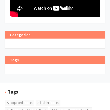
Categories
Tags
Tags
All Aqa'aed Books
All islahi Books