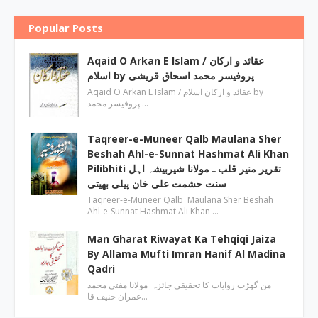
Popular Posts
Aqaid O Arkan E Islam / عقائد و ارکان
اسلام by پروفیسر محمد اسحاق قریشی
Aqaid O Arkan E Islam / عقائد و ارکان اسلام by
پروفیسر محمد …
Taqreer-e-Muneer Qalb Maulana Sher
Beshah Ahl-e-Sunnat Hashmat Ali Khan
Pilibhiti تقریر منیر قلب ـ مولانا شیربیشہ اہل
سنت حشمت علی خان پیلی بھیتی
Taqreer-e-Muneer Qalb Maulana Sher Beshah
Ahl-e-Sunnat Hashmat Ali Khan …
Man Gharat Riwayat Ka Tehqiqi Jaiza
By Allama Mufti Imran Hanif Al Madina
Qadri
من گھڑت روایات کا تحقیقی جائزہ مولانا مفتی محمد
عمران حنیف قا…