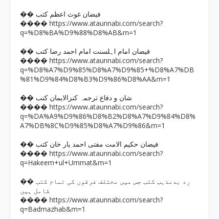
�� فیضان غوث اعظم کتب
https://www.ataunnabi.com/search?
����
q=%D8%BA%D9%88%D8%AB&m=1
�� فیضان امام اہلسنت امام احمد رضا کتب
https://www.ataunnabi.com/search?
����
q=%D8%A7%D9%85%D8%A7%D9%85+%D8%A7%DB
%81%D9%84%D8%B3%D9%86%D8%AA&m=1
�� شان و دفاع ترجمہ کنزالایمان کتب
https://www.ataunnabi.com/search?
����
q=%DA%A9%D9%86%D8%B2%D8%A7%D9%84%D8%
A7%DB%8C%D9%85%D8%A7%D9%86&m=1
�� فیضان حکیم الامت مفتی احمد یار خان کتب
https://www.ataunnabi.com/search?
����
q=Hakeem+ul+Ummat&m=1
�� رد بدمذہب کتب جس میں مختلف فرقوں کی تمام کتب
شامل ہیں
https://www.ataunnabi.com/search?
����
q=Badmazhab&m=1