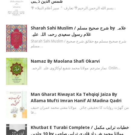
شمس الدین ذہبی
🌴 بسم الله الرحمن الرحیم🌴 تعارف ’’ سیر أعلام النبلاء…
Sharah Sahi Muslim / شرح صحیح مسلم by علامہ
غلام رسول سعیدی رحمۃ اللہ علیہ
Sharah Sahi Muslim / شرح صحیح مسلم مع حقائق شرح صحیح
مسلم …
Namaz By Maolana Shafi Okarvi
نماز مترجم مولانا محمد شفیع اوکاڑوی علیہ الرحمہ Onlin…
Man Gharat Riwayat Ka Tehqiqi Jaiza By
Allama Mufti Imran Hanif Al Madina Qadri
من گھڑت روایات کا تحقیقی جائزہ مولانا مفتی محمد عمران حنیف
قا…
Khutbat E Turabi Complete / خطبات ترابی مکمل
10 جلدیں by مولانا محمد شہزاد قادری ترابی صاحب