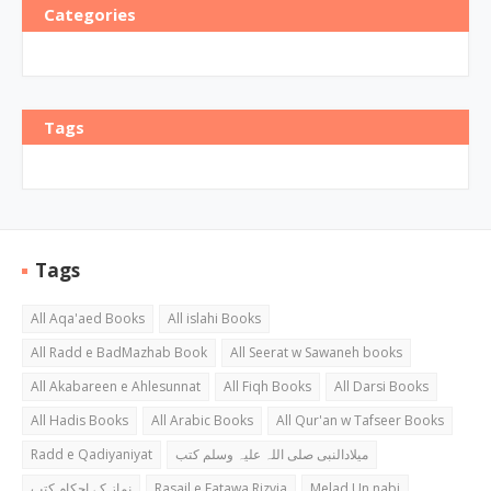
Categories
Tags
Tags
All Aqa'aed Books
All islahi Books
All Radd e BadMazhab Book
All Seerat w Sawaneh books
All Akabareen e Ahlesunnat
All Fiqh Books
All Darsi Books
All Hadis Books
All Arabic Books
All Qur'an w Tafseer Books
Radd e Qadiyaniyat
میلادالنبی صلی اللہ علیہ وسلم کتب
نماز کے احکام کتب
Rasail e Fatawa Rizvia
Melad Un nabi