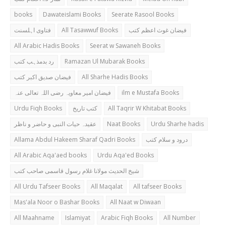
books
Dawateislami Books
Seerate Rasool Books
فتاوی اہلسنت
All Tasawwuf Books
فیضان غوث اعظم کتب
All Arabic Hadis Books
Seerat w Sawaneh Books
رد بدمذہب کتب
Ramazan Ul Mubarak Books
فیضان صدیق اکبر کتب
All Sharhe Hadis Books
فیضان امیر معاویہ رضی اللہ تعالی عنہ
ilm e Mustafa Books
Urdu Fiqh Books
کتب تاریخ
All Taqrir W Khitabat Books
عقیدہ حیات النبی و حاضر و ناظر
Naat Books
Urdu Sharhe hadis
Allama Abdul Hakeem Sharaf Qadri Books
درود و سلام کتب
All Arabic Aqa'aed books
Urdu Aqa'ed Books
شیخ الحدیث مولانا غلام رسول قاسمی صاحب کتب
All Urdu Tafseer Books
All Maqalat
All tafseer Books
Mas'ala Noor o Bashar Books
All Naat w Diwaan
All Maahname
Islamiyat
Arabic Fiqh Books
All Number