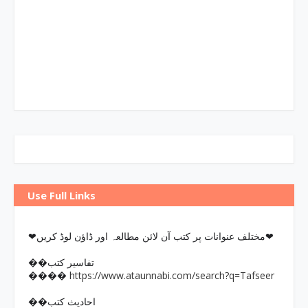
Use Full Links
❤مختلف عنوانات پر کتب آن لائن مطالعہ اور ڈاؤن لوڈ کریں❤
��تفاسیر کتب
https://www.ataunnabi.com/search?q=Tafseer
����
��احادیث کتب