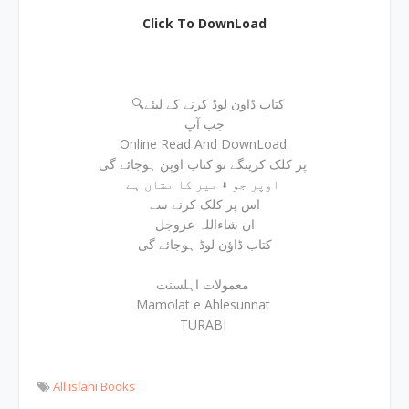
Click To DownLoad
🔍کتاب ڈاون لوڈ کرنے کے لیئے
جب آپ
Online Read And DownLoad
پر کلک کرینگے تو کتاب اوپن ہوجائے گی
اوپر جو ⬇ تیر کا نشان ہے
اس پر کلک کرنے سے
ان شاءاللہ عزوجل
کتاب ڈاؤن لوڈ ہوجائے گی
معمولات اہلسنت
Mamolat e Ahlesunnat
TURABI
All islahi Books