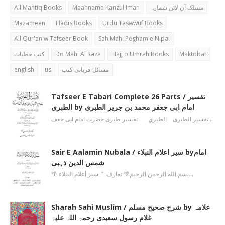
All Mantiq Books
Maahnama Kanzul Iman
مسلک آن لائن شمارہ
Mazameen
Hadis Books
Urdu Taswwuf Books
All Qur'an w Tafseer Book
Sah Mahi Pegham e Nipal
کتب خطبات
Do Mahi Al Raza
Hajj o Umrah Books
Maktobat
english
us
مسائل قربانی کتب
Tafseer E Tabari Complete 26 Parts / تفسیر
الطبری by امام ابی جعفر محمد بن جریر الطبری
تفسیر الطبری الطبري تفسیر طبری حضرت امام ابی جعف…
Sair E Aalamin Nubala / سیر اعلام النبلاء byامام
شمس الدین ذہبی
🌴 بسم الله الرحمن الرحیم🌴 تعارف ’’ سیر أعلام النبلاء…
Sharah Sahi Muslim / شرح صحیح مسلم by علامہ
غلام رسول سعیدی رحمۃ اللہ علیہ