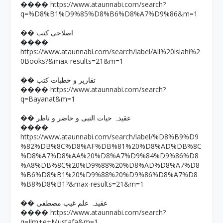
https://www.ataunnabi.com/search?
����
q=%D8%B1%D9%85%D8%B6%D8%A7%D9%86&m=1
�� اصلاحی کتب
����
https://www.ataunnabi.com/search/label/All%20islahi%2
0Books?&max-results=21&m=1
�� تقاریر و خطبات کتب
https://www.ataunnabi.com/search?
����
q=Bayanat&m=1
�� عقیدہ حیات النبی و حاضر و ناظر
����
https://www.ataunnabi.com/search/label/%D8%B9%D9
%82%DB%8C%D8%AF%DB%81%20%D8%AD%DB%8C
%D8%A7%D8%AA%20%D8%A7%D9%84%D9%86%D8
%A8%DB%8C%20%D9%88%20%D8%AD%D8%A7%D8
%B6%D8%B1%20%D9%88%20%D9%86%D8%A7%D8
%B8%D8%B1?&max-results=21&m=1
�� عقیدہ علم غیب مصطفی
https://www.ataunnabi.com/search?
����
q=Ilm+e+Mustafa&m=1