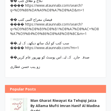
�� نکاح و طلاق کتب
https://www.ataunnabi.com/search?
����
q=%D9%86%DA%A9%D8%A7%D8%AD&m=1
�� فیضان معراج النبی کتب
https://www.ataunnabi.com/search?
����
q=%D9%85%D8%B9%D8%B1%D8%A7%D8%AC+%D8
%A7%D9%84%D9%86%D8%A8%DB%8C&m=1
��سب کتب کو ایک ساتھ دیکھنے کے لیے
https://www.ataunnabi.com/?m=1
����
��صدقہ جاریہ کے لیے اس پوسٹ کو بھرپور عام کریں
زوہیب حسن عطاری
Popular Posts
Man Gharat Riwayat Ka Tehqiqi Jaiza
By Allama Mufti Imran Hanif Al Madina
Qadri