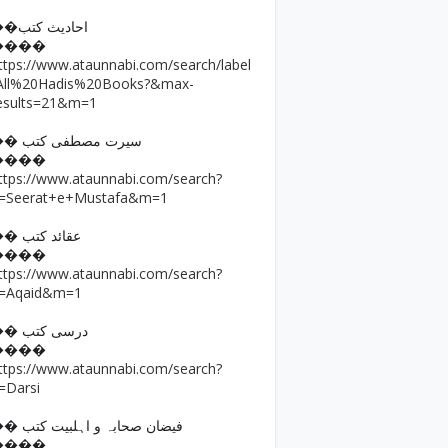
��احادیث کتب
����
ttps://www.ataunnabi.com/search/label
All%20Hadis%20Books?&max-
esults=21&m=1
�� سیرت مصطفی کتب
����
ttps://www.ataunnabi.com/search?
=Seerat+e+Mustafa&m=1
�� عقائد کتب
����
ttps://www.ataunnabi.com/search?
=Aqaid&m=1
�� درسی کتب
����
ttps://www.ataunnabi.com/search?
=Darsi
�� فیضان صحابہ و اہلبیت کتب
����