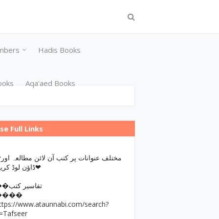
mbers
Hadis Books
ooks
Aqa'aed Books
se Full Links
مختلف عن
ڈاؤن لوڈ کریں❤
��تفاسیر کتب
����
ttps://www.ataunnabi.com/search?
=Tafseer