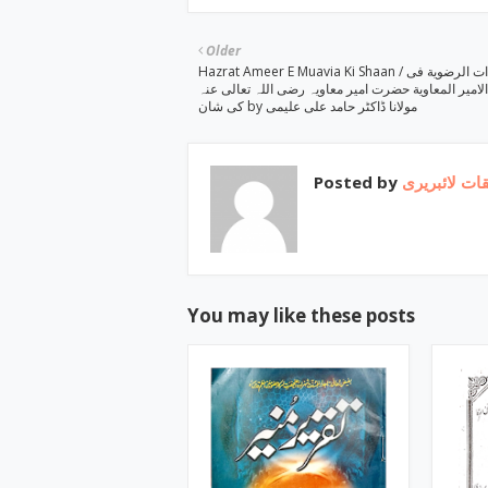
Older
Hazrat Ameer E Muavia Ki Shaan / الافادات الرضویة فی
لامیر المعاویة حضرت امیر معاویہ رضی اللہ تعالی عنہ
کی شان by مولانا ڈاکٹر حامد علی علیمی
Posted by
ات لائبریری
You may like these posts