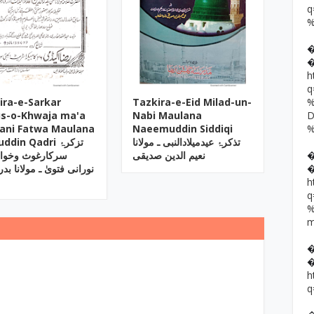
h
ira-e-Sarkar
Tazkira-e-Eid Milad-un-
s-o-Khwaja ma'a
Nabi Maulana
ani Fatwa Maulana
Naeemuddin Siddiqi
تذکرۂ عیدمیلادالنبی ـ مولانا
din Qadri تزکرۂ
نعیم الدین صدیقی
سرکارغوث وخواج
نورانی فتویٰ ـ مولانا بدر
h
h