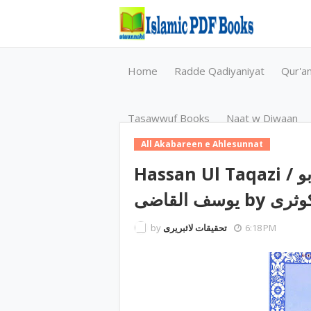
Home
Radde Qadiyaniyat
Qur'a
Tasawwuf Books
Naat w Diwaan
All Akabareen e Ahlesunnat
Hassan Ul Taqazi / حسن التقاضی فی سیرة الامام ابو
سف القاضی
by
تحقیقات لائبریری
6:18 PM