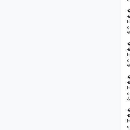
h
h
h
h
q