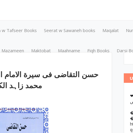
n w Tafseer Books
Seerat w Sawaneh books
Maqalat
Nu
Mazameen
Maktobat
Maahname
Fiqh Books
Darsi B
U
یو by محمد زاہد الکوثری
❤وانات پر کتب آن لائن مطالعہ اور
h
q