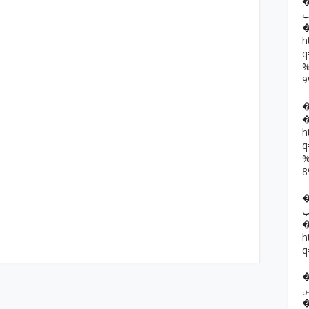
�� حمد رضا
ب
h
h
��  یار خان
ب
h
q
�� ف فرقوں
ں