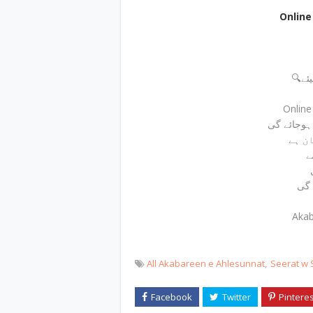
Onlin
🔍ے
Onlin
ے
 گی
Akab
All Akabareen e Ahlesunnat
Seerat w