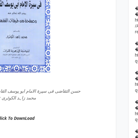
h
/
r
h
q
h
q
an Ul Taqazi / حسن التقاضی فی سیرة الامام ابو یوسف القاضی
by محمد زاہد الکوثری
h
lick To DownLoad
q