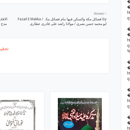
h
Newer
q
Fazail E Makka / فضائل مکة والسکن فیھا بنام فضائل مکہ by
ابو محمد حسن بصری / مولانا راشد علی قادری عطاری
مدح ا
h
تحقیق
h
q
h
q
h