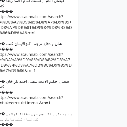
فیضان امام اہلسنت امام ا
کت
����
ttps://www.ataunnabi.com/search?
q=%D8%A7%D9%85%D8%A7%D9%85+
%D8%A7%DB%81%D9%84%D8%B3%D
9%86%D8%AA&m=1
�� شان و دفاع ترجمہ کنزالایمان کتب
����
ttps://www.ataunnabi.com/search?
q=%DA%A9%D9%86%D8%B2%D8%A7
%D9%84%D8%A7%DB%8C%D9%85%D
8%A7%D9%86&m=1
فیضان حکیم الامت مفتی احمد
کت
����
ttps://www.ataunnabi.com/search?
=Hakeem+ul+Ummat&m=1
رد بدمذہب کتب جس میں مختل
کی تمام کتب شامل ہی
����