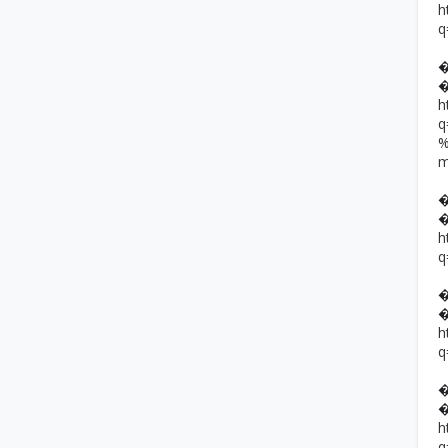
h
q
h
h
q
h
q
h
q