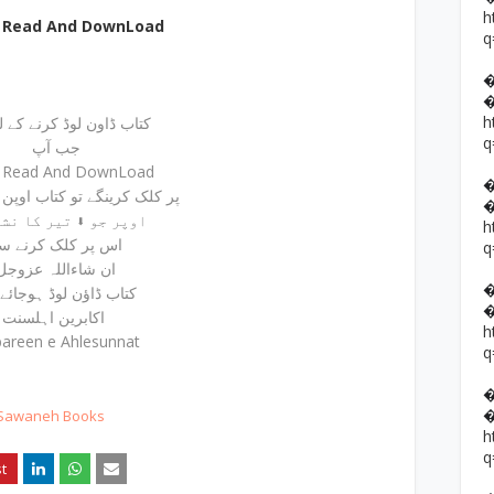
h
e Read And DownLoad
q
h
کتاب ڈاون لوڈ کرنے کے لیئ
q
جب آپ
e Read And DownLoad
پر کلک کرینگے تو کتاب اوپن ہوجائے گی
اوپر جو ⬇ تیر کا نشان ہے
h
اس پر کلک کرنے س
q
ان شاءاللہ عزوجل
کتاب ڈاؤن لوڈ ہوجائے
اکابرین اہلسنت
h
areen e Ahlesunnat
q
 Sawaneh Books
h
q