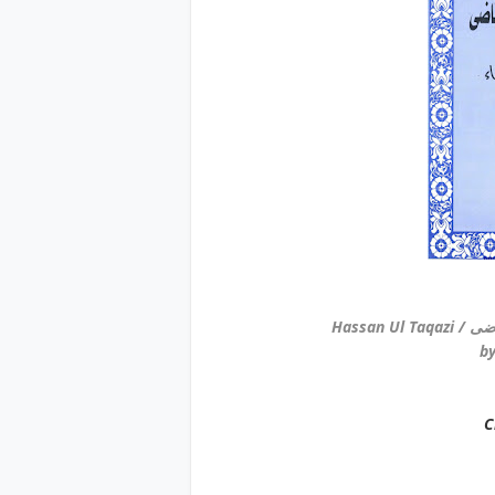
Hass
C