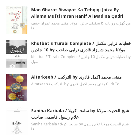
Man Gharat Riwayat Ka Tehqiqi Jaiza By
Allama Mufti Imran Hanif Al Madina Qadri
من گھڑت روایات کا تحقیقی جائزہ مولانا مفتی محمد عمران حنیف
قا…
Khutbat E Turabi Complete / خطبات ترابی مکمل
10 جلدیں by مولانا محمد شہزاد قادری ترابی صاحب
Khutbat E Turabi Complete / خطبات ترابی مکمل 10 جلدیں by
مول…
Altarkeeb / الترکیب by مفتی محمد اکمل قادری
Altarkeeb / الترکیب by مفتی محمد اکمل قادری Click To …
Saniha Karbala / سانحہ کربلا by شیخ الحدیث مولانا
غلام رسول قاسمی صاحب
Saniha Karbala / سانحہ کربلا by شیخ الحدیث مولانا غلام رسول
قا…