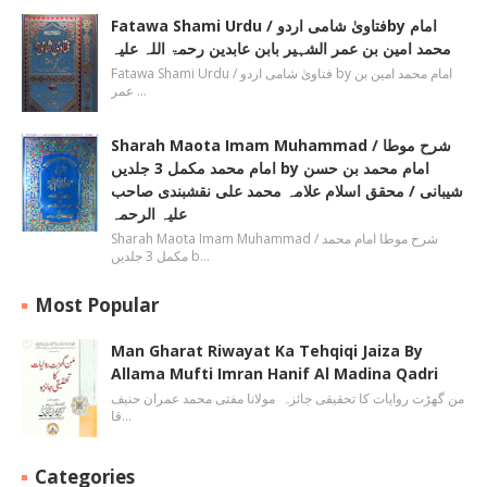
Fatawa Shami Urdu / فتاویٰ شامی اردوby امام
محمد امین بن عمر الشہیر بابن عابدین رحمۃ اللہ علیہ
Fatawa Shami Urdu / فتاویٰ شامی اردو by امام محمد امین بن
عمر …
Sharah Maota Imam Muhammad / شرح موطا
امام محمد مکمل 3 جلدیں by امام محمد بن حسن
شیبانی / محقق اسلام علامہ محمد علی نقشبندی صاحب
علیہ الرحمہ
Sharah Maota Imam Muhammad / شرح موطا امام محمد
مکمل 3 جلدیں b…
Most Popular
Man Gharat Riwayat Ka Tehqiqi Jaiza By
Allama Mufti Imran Hanif Al Madina Qadri
من گھڑت روایات کا تحقیقی جائزہ مولانا مفتی محمد عمران حنیف
قا…
Categories