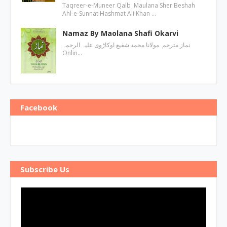
Taqreer-e-Muneer Qalb Maulana Sher Beshah
Ahl-e-Sunnat Hashmat Ali Khan …
Namaz By Maolana Shafi Okarvi
نماز مترجم مولانا محمد شفیع اوکاڑوی علیہ الرحمہ
Onlin…
Facebook
Subscribe Us