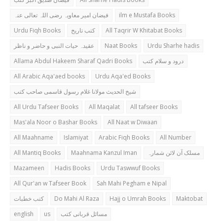
فیضان امیر معاویہ رضی اللہ تعالی عنہ
ilm e Mustafa Books
Urdu Fiqh Books
کتب تاریخ
All Taqrir W Khitabat Books
عقیدہ حیات النبی و حاضر و ناظر
Naat Books
Urdu Sharhe hadis
Allama Abdul Hakeem Sharaf Qadri Books
درود و سلام کتب
All Arabic Aqa'aed books
Urdu Aqa'ed Books
شیخ الحدیث مولانا غلام رسول قاسمی صاحب کتب
All Urdu Tafseer Books
All Maqalat
All tafseer Books
Mas'ala Noor o Bashar Books
All Naat w Diwaan
All Maahname
Islamiyat
Arabic Fiqh Books
All Number
All Mantiq Books
Maahnama Kanzul Iman
مسلک آن لائن شمارہ
Mazameen
Hadis Books
Urdu Taswwuf Books
All Qur'an w Tafseer Book
Sah Mahi Pegham e Nipal
کتب خطبات
Do Mahi Al Raza
Hajj o Umrah Books
Maktobat
english
us
مسائل قربانی کتب