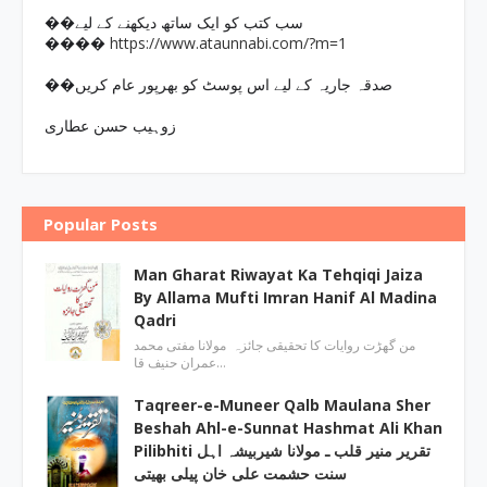
��سب کتب کو ایک ساتھ دیکھنے کے لیے
https://www.ataunnabi.com/?m=1
����
��صدقہ جاریہ کے لیے اس پوسٹ کو بھرپور عام کریں
زوہیب حسن عطاری
Popular Posts
Man Gharat Riwayat Ka Tehqiqi Jaiza
By Allama Mufti Imran Hanif Al Madina
Qadri
من گھڑت روایات کا تحقیقی جائزہ مولانا مفتی محمد
عمران حنیف قا…
Taqreer-e-Muneer Qalb Maulana Sher
Beshah Ahl-e-Sunnat Hashmat Ali Khan
Pilibhiti تقریر منیر قلب ـ مولانا شیربیشہ اہل
سنت حشمت علی خان پیلی بھیتی