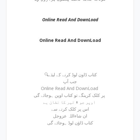
Online Read And DownLoad
Online Read And DownLoad
🔍کتاب ڈاون لوڈ کرنے کے لیئے
جب آپ
Online Read And DownLoad
پر کلک کرینگے تو کتاب اوپن ہوجائے گی
اوپر جو ⬇ تیر کا نشان ہے
اس پر کلک کرنے سے
ان شاءاللہ عزوجل
کتاب ڈاؤن لوڈ ہوجائے گی