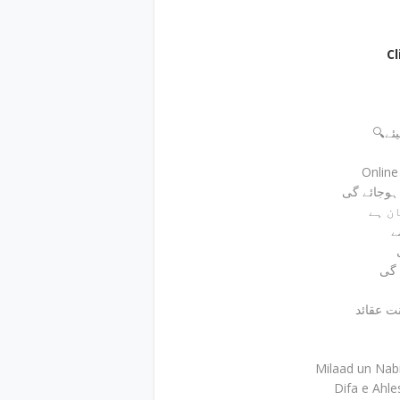
C
🔍ے
Onlin
ے
 گی
Milaad un Nab
Difa e Ahl