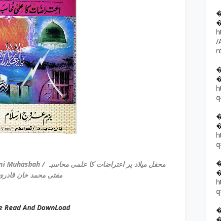
h
/
r
h
q
h
q
Mehfil E Milaad Par Aitrazat Ka Ilmi Muhasbah / محفل میلاد پر اعتراضات کا علمی محاسبہ
by مفتی محمد خان قادری
h
q
ne Read And DownLoad