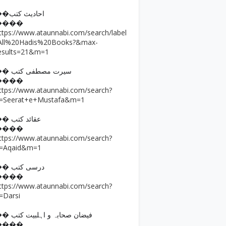
��احادیث کتب
����
ttps://www.ataunnabi.com/search/label
All%20Hadis%20Books?&max-
esults=21&m=1
�� سیرت مصطفی کتب
����
ttps://www.ataunnabi.com/search?
=Seerat+e+Mustafa&m=1
�� عقائد کتب
����
ttps://www.ataunnabi.com/search?
=Aqaid&m=1
�� درسی کتب
����
ttps://www.ataunnabi.com/search?
=Darsi
�� فیضان صحابہ و اہلبیت کتب
����