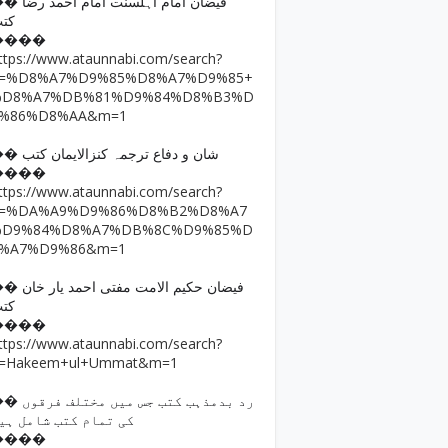
فیضان امام اہلسنت امام ا
کت
����
ttps://www.ataunnabi.com/search?
q=%D8%A7%D9%85%D8%A7%D9%85+
%D8%A7%DB%81%D9%84%D8%B3%D
9%86%D8%AA&m=1
�� شان و دفاع ترجمہ کنزالایمان کتب
����
ttps://www.ataunnabi.com/search?
q=%DA%A9%D9%86%D8%B2%D8%A7
%D9%84%D8%A7%DB%8C%D9%85%D
8%A7%D9%86&m=1
فیضان حکیم الامت مفتی احمد
کت
����
ttps://www.ataunnabi.com/search?
=Hakeem+ul+Ummat&m=1
رد بدمذہب کتب جس میں مختل
کی تمام کتب شامل ہی
����