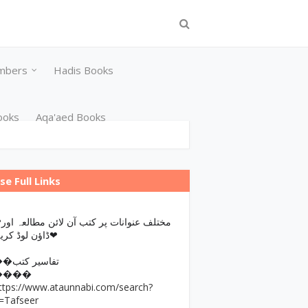
mbers
Hadis Books
ooks
Aqa'aed Books
se Full Links
مختلف عن
ڈاؤن لوڈ کریں❤
��تفاسیر کتب
����
ttps://www.ataunnabi.com/search?
=Tafseer