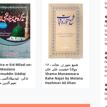
h
h
ira-e-Eid Milad-un-
۱۶ شمع منور رَہِ نجات ـ
 Maulana
مولانا حشمت علی خان
muddin Siddiqi
Shama Munawwara
تذکرۂ عیدمیلادالنبی ـ 
Rahe Najat by Molana
نعیم الدین 
Hashmat Ali Khan
h