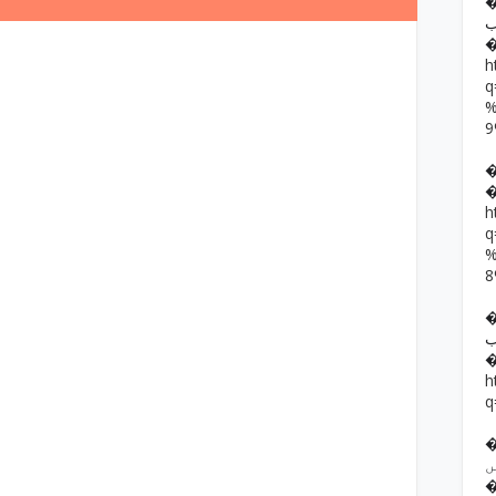
�� حمد رضا
ب
h
h
��  یار خان
ب
h
q
�� ف فرقوں
ں