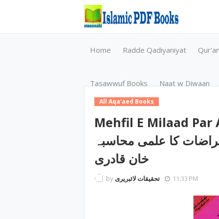
Home
Radde Qadiyaniyat
Qur'a
Tasawwuf Books
Naat w Diwaan
All Aqa'aed Books
Mehfil E Milaad Par 
اد پر اعتراضات کا علمی محاسبہ
خان قادری
by
تحقیقات لائبریری
11:33 PM