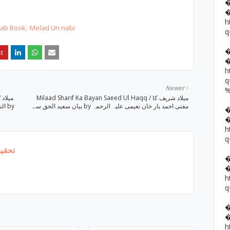
h
hab Book
Melad Un nabi
q
h
Newer
Milaad Sharif Ka Bayan Saeed Ul Haqq / میلاد شریف کا
م
بیان سعید الحق سے by مفتی احمد یار خان نعیمی علیہ الرحمہ
 by
h
q
تحقیق
h
q
h