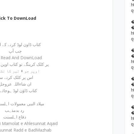
h
q
lick To DownLoad
h
q
کتاب ڈاون لوڈ کرنے کے لیئ
جب آپ
e Read And DownLoad
h
پر کلک کرینگے تو کتاب اوپن ہوجائے گی
q
اوپر جو ⬇ تیر کا نشان ہے
اس پر کلک کرنے س
ان شاءاللہ عزوجل
h
کتاب ڈاؤن لوڈ ہوجائے
q
میلاد النبی معمولات اہلسنت عقائد
رد بدمذہب
دفاع اہلسنت
h
i Mamolat e Ahlesunnat Aqaid
q
esunnat Radd e BadMazhab