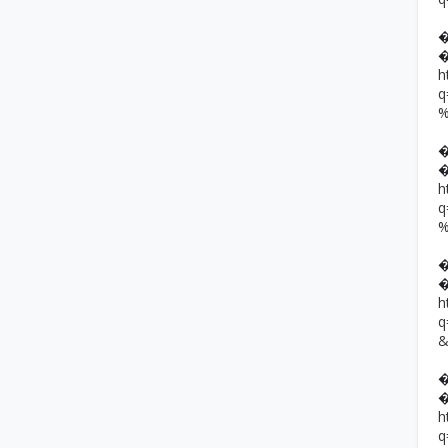
h
h
h
h
q