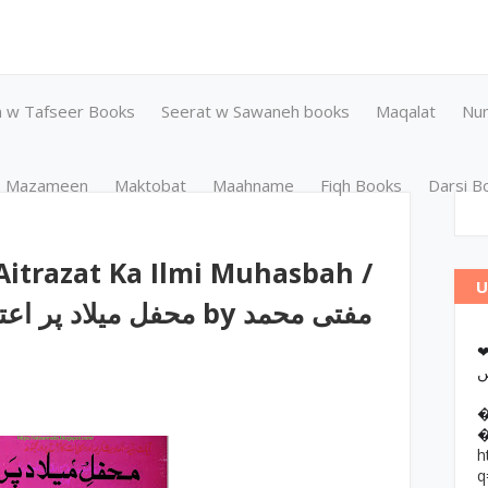
n w Tafseer Books
Seerat w Sawaneh books
Maqalat
Nu
Mazameen
Maktobat
Maahname
Fiqh Books
Darsi B
Aitrazat Ka Ilmi Muhasbah /
U
محفل میل by مفتی محمد
❤وانات پر کتب آن لائن مطالعہ اور
h
q