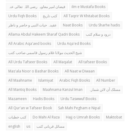
فیضان امیر معاویہ رضی اللہ تعالی عنہ
ilm e Mustafa Books
Urdu Fiqh Books
کتب تاریخ
All Taqrir W Khitabat Books
عقیدہ حیات النبی و حاضر و ناظر
Naat Books
Urdu Sharhe hadis
Allama Abdul Hakeem Sharaf Qadri Books
درود و سلام کتب
All Arabic Aqa'aed books
Urdu Aqa'ed Books
شیخ الحدیث مولانا غلام رسول قاسمی صاحب کتب
All Urdu Tafseer Books
All Maqalat
All tafseer Books
Mas'ala Noor o Bashar Books
All Naat w Diwaan
All Maahname
Islamiyat
Arabic Fiqh Books
All Number
All Mantiq Books
Maahnama Kanzul Iman
مسلک آن لائن شمارہ
Mazameen
Hadis Books
Urdu Taswwuf Books
All Qur'an w Tafseer Book
Sah Mahi Pegham e Nipal
کتب خطبات
Do Mahi Al Raza
Hajj o Umrah Books
Maktobat
english
us
مسائل قربانی کتب