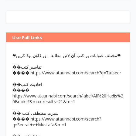
Use Full Links
❤مختلف عنوانات پر کتب آن لائن مطالعہ اور ڈاؤن لوڈ کریں❤
��تفاسیر کتب
https://www.ataunnabi.com/search?q=Tafseer
����
��احادیث کتب
����
https://www.ataunnabi.com/search/label/All%20Hadis%2
0Books?&max-results=21&m=1
�� سیرت مصطفی کتب
https://www.ataunnabi.com/search?
����
q=Seerat+e+Mustafa&m=1