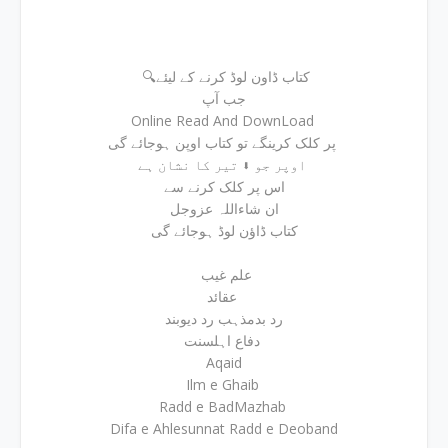
🔍کتاب ڈاون لوڈ کرنے کے لیئے
جب آپ
Online Read And DownLoad
پر کلک کرینگے تو کتاب اوپن ہوجائے گی
اوپر جو ⬇ تیر کا نشان ہے
اس پر کلک کرنے سے
ان شاءاللہ عزوجل
کتاب ڈاؤن لوڈ ہوجائے گی
علم غیب
عقائد
رد بدمذہب رد دیوبند
دفاع اہلسنت
Aqaid
Ilm e Ghaib
Radd e BadMazhab
Difa e Ahlesunnat Radd e Deoband