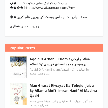
��سب کتب کو ایک ساتھ دیکھنے کے لیے
https://www.ataunnabi.com/?m=1
����
��صدقہ جاریہ کے لیے اس پوسٹ کو بھرپور عام کریں
زوہیب حسن عطاری
Popular Posts
Aqaid O Arkan E Islam / عقائد و ارکان
اسلام by پروفیسر محمد اسحاق قریشی
Aqaid O Arkan E Islam / عقائد و ارکان اسلام by
پروفیسر محمد …
Man Gharat Riwayat Ka Tehqiqi Jaiza
By Allama Mufti Imran Hanif Al Madina
Qadri
من گھڑت روایات کا تحقیقی جائزہ مولانا مفتی محمد
عمران حنیف قا…