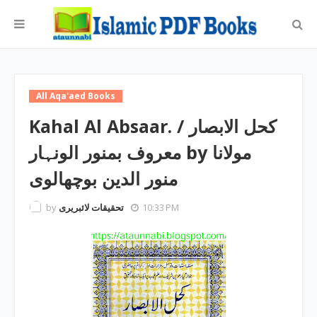
All Aqa'aed Books
Kahal Al Absaar. / کحل الابصار
معروف بمنور الونہار by مولانا
منور الدین بوچھالوی
by
تحقیقات لائبریری
10:33 PM