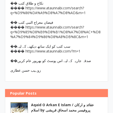
�� نکاح و طلاق کتب
https://www.ataunnabi.com/search?
����
q=%D9%86%DA%A9%D8%A7%D8%AD&m=1
�� فیضان معراج النبی کتب
https://www.ataunnabi.com/search?
����
q=%D9%85%D8%B9%D8%B1%D8%A7%D8%AC+%D8
%A7%D9%84%D9%86%D8%A8%DB%8C&m=1
��سب کتب کو ایک ساتھ دیکھنے کے لیے
https://www.ataunnabi.com/?m=1
����
��صدقہ جاریہ کے لیے اس پوسٹ کو بھرپور عام کریں
زوہیب حسن عطاری
Popular Posts
Aqaid O Arkan E Islam / عقائد و ارکان
اسلام by پروفیسر محمد اسحاق قریشی