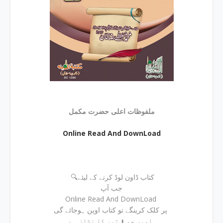
ملفوظات اعلی حضرت مکمل
Online Read And DownLoad
🔍کتاب ڈاون لوڈ کرنے کے لیئے
جب آپ
Online Read And DownLoad
پر کلک کرینگے تو کتاب اوپن ہوجائے گی
اوپر جو ⬇ تیر کا نشان ہے