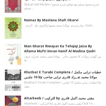
Sharah Sahi Muslim / شرح صحیح مسلم مع حقائق شرح صحیح
مسلم …
Namaz By Maolana Shafi Okarvi
نماز مترجم مولانا محمد شفیع اوکاڑوی علیہ الرحمہ Onlin…
Man Gharat Riwayat Ka Tehqiqi Jaiza By
Allama Mufti Imran Hanif Al Madina Qadri
من گھڑت روایات کا تحقیقی جائزہ مولانا مفتی محمد عمران حنیف
قا…
Khutbat E Turabi Complete / خطبات ترابی مکمل
10 جلدیں by مولانا محمد شہزاد قادری ترابی صاحب
Khutbat E Turabi Complete / خطبات ترابی مکمل 10 جلدیں by
مول…
Altarkeeb / الترکیب by مفتی محمد اکمل قادری
Altarkeeb / الترکیب by مفتی محمد اکمل قادری Click To …