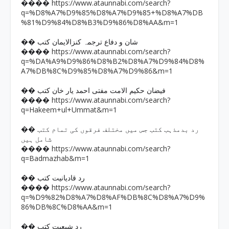
https://www.ataunnabi.com/search?
����
q=%D8%A7%D9%85%D8%A7%D9%85+%D8%A7%DB
%81%D9%84%D8%B3%D9%86%D8%AA&m=1
�� شان و دفاع ترجمہ کنزالایمان کتب
https://www.ataunnabi.com/search?
����
q=%DA%A9%D9%86%D8%B2%D8%A7%D9%84%D8%
A7%DB%8C%D9%85%D8%A7%D9%86&m=1
�� فیضان حکیم الامت مفتی احمد یار خان کتب
https://www.ataunnabi.com/search?
����
q=Hakeem+ul+Ummat&m=1
�� رد بدمذہب کتب جس میں مختلف فرقوں کی تمام کتب
شامل ہیں
https://www.ataunnabi.com/search?
����
q=Badmazhab&m=1
�� رد قادیانیت کتب
https://www.ataunnabi.com/search?
����
q=%D9%82%D8%A7%D8%AF%DB%8C%D8%A7%D9%
86%DB%8C%D8%AA&m=1
�� رد شیعیت کتب