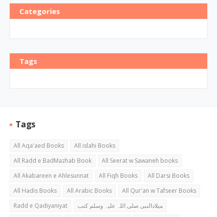
Categories
Tags
Tags
All Aqa'aed Books
All islahi Books
All Radd e BadMazhab Book
All Seerat w Sawaneh books
All Akabareen e Ahlesunnat
All Fiqh Books
All Darsi Books
All Hadis Books
All Arabic Books
All Qur'an w Tafseer Books
Radd e Qadiyaniyat
میلادالنبی صلی اللہ علیہ وسلم کتب