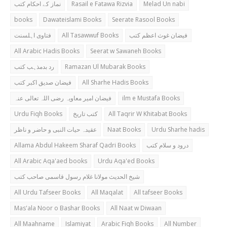
نماز کے احکام کتب
Rasail e Fatawa Rizvia
Melad Un nabi
books
Dawateislami Books
Seerate Rasool Books
فتاوی اہلسنت
All Tasawwuf Books
فیضان غوث اعظم کتب
All Arabic Hadis Books
Seerat w Sawaneh Books
رد بدمذہب کتب
Ramazan Ul Mubarak Books
فیضان صدیق اکبر کتب
All Sharhe Hadis Books
فیضان امیر معاویہ رضی اللہ تعالی عنہ
ilm e Mustafa Books
Urdu Fiqh Books
کتب تاریخ
All Taqrir W Khitabat Books
عقیدہ حیات النبی و حاضر و ناظر
Naat Books
Urdu Sharhe hadis
Allama Abdul Hakeem Sharaf Qadri Books
درود و سلام کتب
All Arabic Aqa'aed books
Urdu Aqa'ed Books
شیخ الحدیث مولانا غلام رسول قاسمی صاحب کتب
All Urdu Tafseer Books
All Maqalat
All tafseer Books
Mas'ala Noor o Bashar Books
All Naat w Diwaan
All Maahname
Islamiyat
Arabic Fiqh Books
All Number