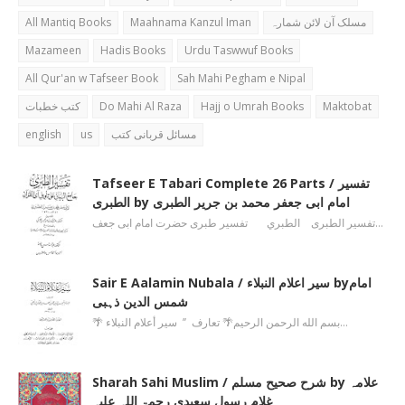
All Mantiq Books
Maahnama Kanzul Iman
مسلک آن لائن شمارہ
Mazameen
Hadis Books
Urdu Taswwuf Books
All Qur'an w Tafseer Book
Sah Mahi Pegham e Nipal
کتب خطبات
Do Mahi Al Raza
Hajj o Umrah Books
Maktobat
english
us
مسائل قربانی کتب
Tafseer E Tabari Complete 26 Parts / تفسیر
الطبری by امام ابی جعفر محمد بن جریر الطبری
تفسیر الطبری الطبري تفسیر طبری حضرت امام ابی جعف…
Sair E Aalamin Nubala / سیر اعلام النبلاء byامام
شمس الدین ذہبی
🌴 بسم الله الرحمن الرحیم🌴 تعارف ’’ سیر أعلام النبلاء…
Sharah Sahi Muslim / شرح صحیح مسلم by علامہ
غلام رسول سعیدی رحمۃ اللہ علیہ