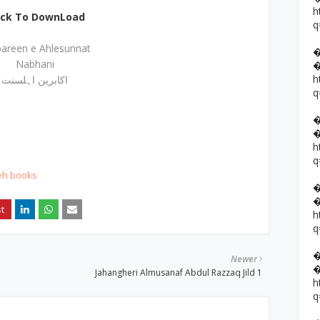
h
ick To DownLoad
q
areen e Ahlesunnat
Nabhani
h
اکابرین اہلسنت
q
h
q
eh books
h
q
Newer
Jahangheri Almusanaf Abdul Razzaq Jild 1
h
q