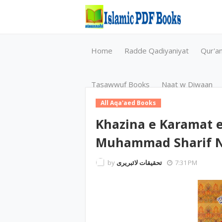
Home
Radde Qadiyaniyat
Qur'a
Tasawwuf Books
Naat w Diwaan
All Aqa'aed Books
Khazina e Karamat e
Muhammad Sharif N
by
تحقیقات لائبریری
7:31 PM