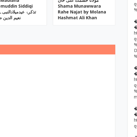
 Maulana
مولانا حشمت علی خان
muddin Siddiqi
Shama Munawwara
تذکرۂ عیدمیلادالنبی ـ 
Rahe Najat by Molana
نعیم الدین 
Hashmat Ali Khan
h
h
h