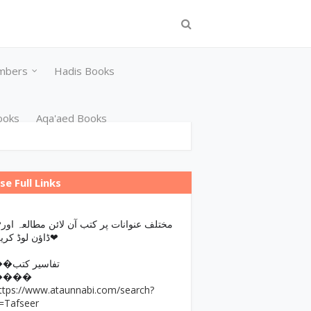
mbers
Hadis Books
ooks
Aqa'aed Books
se Full Links
مختلف عن
ڈاؤن لوڈ کریں❤
��تفاسیر کتب
����
ttps://www.ataunnabi.com/search?
=Tafseer