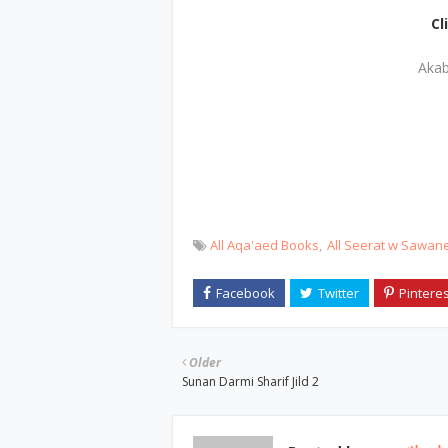
Cl
Akab
All Aqa'aed Books
All Seerat w Sawan
Older
Sunan Darmi Sharif Jild 2