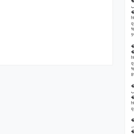
�� حمد رضا
ب
h
h
��  یار خان
ب
h
q
�� ف فرقوں
ں