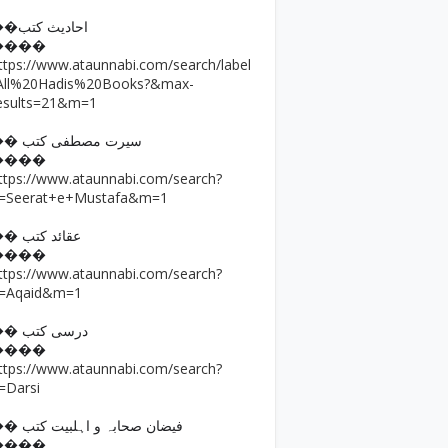
��احادیث کتب
����
ttps://www.ataunnabi.com/search/label
All%20Hadis%20Books?&max-
esults=21&m=1
�� سیرت مصطفی کتب
����
ttps://www.ataunnabi.com/search?
=Seerat+e+Mustafa&m=1
�� عقائد کتب
����
ttps://www.ataunnabi.com/search?
=Aqaid&m=1
�� درسی کتب
����
ttps://www.ataunnabi.com/search?
=Darsi
�� فیضان صحابہ و اہلبیت کتب
����