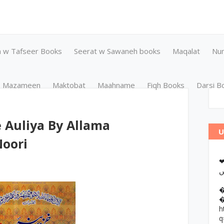
n w Tafseer Books
Seerat w Sawaneh books
Maqalat
Nu
Mazameen
Maktobat
Maahname
Fiqh Books
Darsi B
 Auliya By Allama
U
oori
❤وانات پر کتب آن لائن مطالعہ اور
h
q