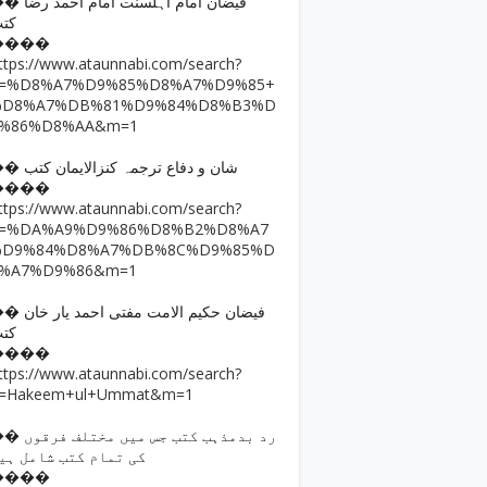
فیضان امام اہلسنت امام ا
کت
����
ttps://www.ataunnabi.com/search?
q=%D8%A7%D9%85%D8%A7%D9%85+
%D8%A7%DB%81%D9%84%D8%B3%D
9%86%D8%AA&m=1
�� شان و دفاع ترجمہ کنزالایمان کتب
����
ttps://www.ataunnabi.com/search?
q=%DA%A9%D9%86%D8%B2%D8%A7
%D9%84%D8%A7%DB%8C%D9%85%D
8%A7%D9%86&m=1
فیضان حکیم الامت مفتی احمد
کت
����
ttps://www.ataunnabi.com/search?
=Hakeem+ul+Ummat&m=1
رد بدمذہب کتب جس میں مختل
کی تمام کتب شامل ہی
����