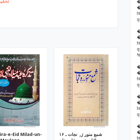
تحقیق
h
q
h
h
q
h
q
ira-e-Eid Milad-un-
۱۶ شمع منور رَہِ نجات ـ
h