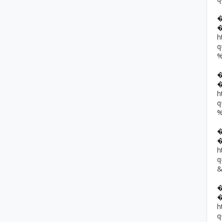
h
h
h
h
q