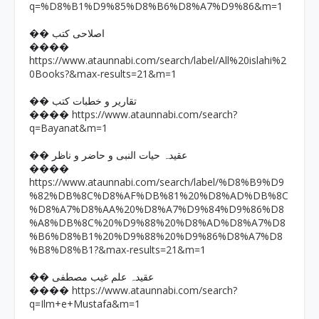
q=%D8%B1%D9%85%D8%B6%D8%A7%D9%86&m=1
�� اصلاحی کتب
����
https://www.ataunnabi.com/search/label/All%20islahi%2
0Books?&max-results=21&m=1
�� تقاریر و خطبات کتب
https://www.ataunnabi.com/search?
����
q=Bayanat&m=1
�� عقیدہ حیات النبی و حاضر و ناظر
����
https://www.ataunnabi.com/search/label/%D8%B9%D9
%82%DB%8C%D8%AF%DB%81%20%D8%AD%DB%8C
%D8%A7%D8%AA%20%D8%A7%D9%84%D9%86%D8
%A8%DB%8C%20%D9%88%20%D8%AD%D8%A7%D8
%B6%D8%B1%20%D9%88%20%D9%86%D8%A7%D8
%B8%D8%B1?&max-results=21&m=1
�� عقیدہ علم غیب مصطفی
https://www.ataunnabi.com/search?
����
q=Ilm+e+Mustafa&m=1