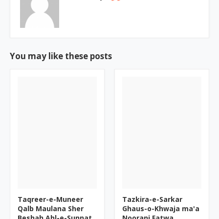
You may like these posts
Taqreer-e-Muneer
Tazkira-e-Sarkar
Qalb Maulana Sher
Ghaus-o-Khwaja ma'a
Beshah Ahl-e-Sunnat
Noorani Fatwa