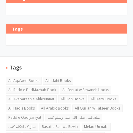
Tags
Tags
All Aqa'aed Books
All islahi Books
All Radd e BadMazhab Book
All Seerat w Sawaneh books
All Akabareen e Ahlesunnat
All Fiqh Books
All Darsi Books
All Hadis Books
All Arabic Books
All Qur'an w Tafseer Books
Radd e Qadiyaniyat
میلادالنبی صلی اللہ علیہ وسلم کتب
نماز کے احکام کتب
Rasail e Fatawa Rizvia
Melad Un nabi