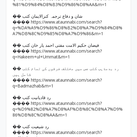
%81%D9%84%D8%B3%D9%86%D8%AA&m=1
�� شان و دفاع ترجمہ کنزالایمان کتب
https://www.ataunnabi.com/search?
����
q=%DA%A9%D9%86%D8%B2%D8%A7%D9%84%D8%
A7%DB%8C%D9%85%D8%A7%D9%86&m=1
�� فیضان حکیم الامت مفتی احمد یار خان کتب
https://www.ataunnabi.com/search?
����
q=Hakeem+ul+Ummat&m=1
�� رد بدمذہب کتب جس میں مختلف فرقوں کی تمام کتب
شامل ہیں
https://www.ataunnabi.com/search?
����
q=Badmazhab&m=1
�� رد قادیانیت کتب
https://www.ataunnabi.com/search?
����
q=%D9%82%D8%A7%D8%AF%DB%8C%D8%A7%D9%
86%DB%8C%D8%AA&m=1
�� رد شیعیت کتب
https://www.ataunnabi.com/search?
����