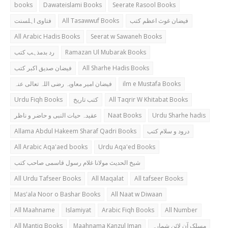
books
Dawateislami Books
Seerate Rasool Books
فتاوی اہلسنت
All Tasawwuf Books
فیضان غوث اعظم کتب
All Arabic Hadis Books
Seerat w Sawaneh Books
رد بدمذہب کتب
Ramazan Ul Mubarak Books
فیضان صدیق اکبر کتب
All Sharhe Hadis Books
فیضان امیر معاویہ رضی اللہ تعالی عنہ
ilm e Mustafa Books
Urdu Fiqh Books
کتب تاریخ
All Taqrir W Khitabat Books
عقیدہ حیات النبی و حاضر و ناظر
Naat Books
Urdu Sharhe hadis
Allama Abdul Hakeem Sharaf Qadri Books
درود و سلام کتب
All Arabic Aqa'aed books
Urdu Aqa'ed Books
شیخ الحدیث مولانا غلام رسول قاسمی صاحب کتب
All Urdu Tafseer Books
All Maqalat
All tafseer Books
Mas'ala Noor o Bashar Books
All Naat w Diwaan
All Maahname
Islamiyat
Arabic Fiqh Books
All Number
All Mantiq Books
Maahnama Kanzul Iman
مسلک آن لائن شمارہ