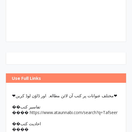
Use Full Links
❤مختلف عنوانات پر کتب آن لائن مطالعہ اور ڈاؤن لوڈ کریں❤
��تفاسیر کتب
https://www.ataunnabi.com/search?q=Tafseer
����
��احادیث کتب
����