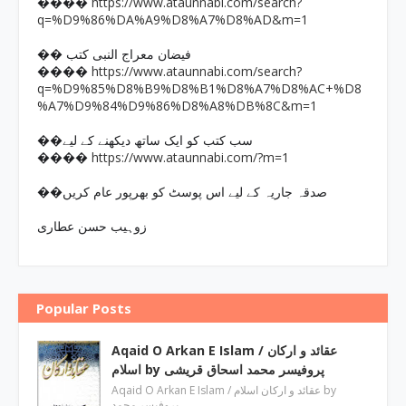
https://www.ataunnabi.com/search?
����
q=%D9%86%DA%A9%D8%A7%D8%AD&m=1
�� فیضان معراج النبی کتب
https://www.ataunnabi.com/search?
����
q=%D9%85%D8%B9%D8%B1%D8%A7%D8%AC+%D8
%A7%D9%84%D9%86%D8%A8%DB%8C&m=1
��سب کتب کو ایک ساتھ دیکھنے کے لیے
https://www.ataunnabi.com/?m=1
����
��صدقہ جاریہ کے لیے اس پوسٹ کو بھرپور عام کریں
زوہیب حسن عطاری
Popular Posts
Aqaid O Arkan E Islam / عقائد و ارکان
اسلام by پروفیسر محمد اسحاق قریشی
Aqaid O Arkan E Islam / عقائد و ارکان اسلام by
پروفیسر محمد …