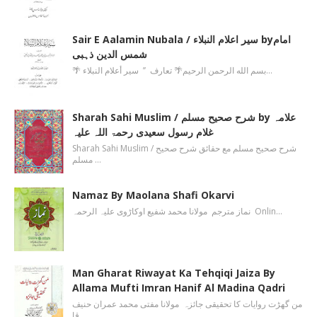
Sair E Aalamin Nubala / سیر اعلام النبلاء byامام
شمس الدین ذہبی
🌴 بسم الله الرحمن الرحیم🌴 تعارف ’’ سیر أعلام النبلاء…
Sharah Sahi Muslim / شرح صحیح مسلم by علامہ
غلام رسول سعیدی رحمۃ اللہ علیہ
Sharah Sahi Muslim / شرح صحیح مسلم مع حقائق شرح صحیح
مسلم …
Namaz By Maolana Shafi Okarvi
نماز مترجم مولانا محمد شفیع اوکاڑوی علیہ الرحمہ Onlin…
Man Gharat Riwayat Ka Tehqiqi Jaiza By
Allama Mufti Imran Hanif Al Madina Qadri
من گھڑت روایات کا تحقیقی جائزہ مولانا مفتی محمد عمران حنیف
قا…