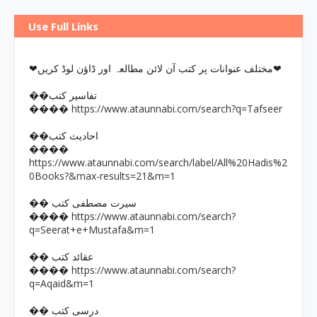
Use Full Links
❤مختلف عنوانات پر کتب آن لائن مطالعہ اور ڈاؤن لوڈ کریں❤
��تفاسیر کتب
https://www.ataunnabi.com/search?q=Tafseer
����
��احادیث کتب
����
https://www.ataunnabi.com/search/label/All%20Hadis%2
0Books?&max-results=21&m=1
�� سیرت مصطفی کتب
https://www.ataunnabi.com/search?
����
q=Seerat+e+Mustafa&m=1
�� عقائد کتب
https://www.ataunnabi.com/search?
����
q=Aqaid&m=1
�� درسی کتب