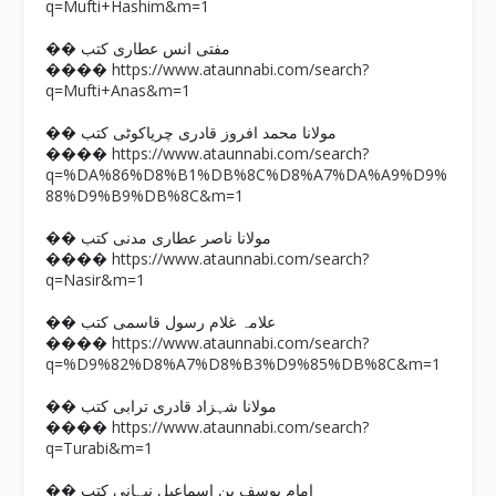
q=Mufti+Hashim&m=1
�� مفتی انس عطاری کتب
https://www.ataunnabi.com/search?
����
q=Mufti+Anas&m=1
�� مولانا محمد افروز قادری چریاکوٹی کتب
https://www.ataunnabi.com/search?
����
q=%DA%86%D8%B1%DB%8C%D8%A7%DA%A9%D9%
88%D9%B9%DB%8C&m=1
�� مولانا ناصر عطاری مدنی کتب
https://www.ataunnabi.com/search?
����
q=Nasir&m=1
�� علامہ غلام رسول قاسمی کتب
https://www.ataunnabi.com/search?
����
q=%D9%82%D8%A7%D8%B3%D9%85%DB%8C&m=1
�� مولانا شہزاد قادری ترابی کتب
https://www.ataunnabi.com/search?
����
q=Turabi&m=1
�� امام یوسف بن اسماعیل نبہانی کتب