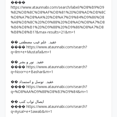
����
https://www.ataunnabi.com/search/label/%D8%B9%D9
%82%DB%8C%D8%AF%DB%81%20%D8%AD%DB%8C
%D8%A7%D8%AA%20%D8%A7%D9%84%D9%86%D8
%A8%DB%8C%20%D9%88%20%D8%AD%D8%A7%D8
%B6%D8%B1%20%D9%88%20%D9%86%D8%A7%D8
%B8%D8%B1?&max-results=21&m=1
�� عقیدہ علم غیب مصطفی
https://www.ataunnabi.com/search?
����
q=Ilm+e+Mustafa&m=1
�� عقیدہ نور و بشر
https://www.ataunnabi.com/search?
����
q=Noor+o+Bashar&m=1
�� عقیدہ توسل و استمداد
https://www.ataunnabi.com/search?
����
q=%D8%AA%D9%88%D8%B3%D9%84&m=1
�� ایصال ثواب کتب
https://www.ataunnabi.com/search?
����
q=Aysal+e+Sawab&m=1