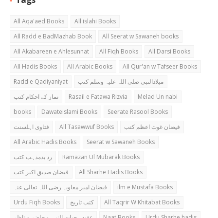
All Aqa'aed Books
All islahi Books
All Radd e BadMazhab Book
All Seerat w Sawaneh books
All Akabareen e Ahlesunnat
All Fiqh Books
All Darsi Books
All Hadis Books
All Arabic Books
All Qur'an w Tafseer Books
Radd e Qadiyaniyat
میلادالنبی صلی اللہ علیہ وسلم کتب
نماز کے احکام کتب
Rasail e Fatawa Rizvia
Melad Un nabi
books
Dawateislami Books
Seerate Rasool Books
فتاوی اہلسنت
All Tasawwuf Books
فیضان غوث اعظم کتب
All Arabic Hadis Books
Seerat w Sawaneh Books
رد بدمذہب کتب
Ramazan Ul Mubarak Books
فیضان صدیق اکبر کتب
All Sharhe Hadis Books
فیضان امیر معاویہ رضی اللہ تعالی عنہ
ilm e Mustafa Books
Urdu Fiqh Books
کتب تاریخ
All Taqrir W Khitabat Books
عقیدہ حیات النبی و حاضر و ناظر
Naat Books
Urdu Sharhe hadis