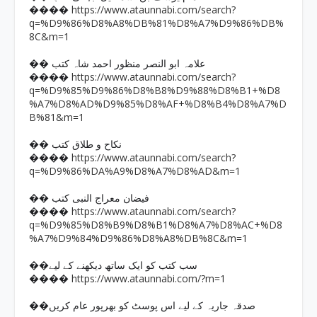
https://www.ataunnabi.com/search?
����
q=%D9%86%D8%A8%DB%81%D8%A7%D9%86%DB%
8C&m=1
�� علامہ ابو النصر منظور احمد شاہ کتب
https://www.ataunnabi.com/search?
����
q=%D9%85%D9%86%D8%B8%D9%88%D8%B1+%D8
%A7%D8%AD%D9%85%D8%AF+%D8%B4%D8%A7%D
B%81&m=1
�� نکاح و طلاق کتب
https://www.ataunnabi.com/search?
����
q=%D9%86%DA%A9%D8%A7%D8%AD&m=1
�� فیضان معراج النبی کتب
https://www.ataunnabi.com/search?
����
q=%D9%85%D8%B9%D8%B1%D8%A7%D8%AC+%D8
%A7%D9%84%D9%86%D8%A8%DB%8C&m=1
��سب کتب کو ایک ساتھ دیکھنے کے لیے
https://www.ataunnabi.com/?m=1
����
��صدقہ جاریہ کے لیے اس پوسٹ کو بھرپور عام کریں