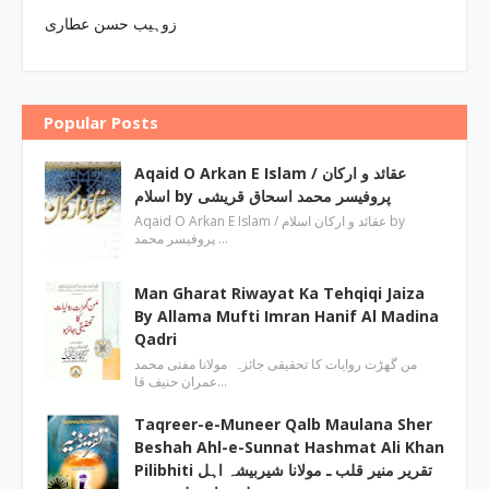
زوہیب حسن عطاری
Popular Posts
Aqaid O Arkan E Islam / عقائد و ارکان
اسلام by پروفیسر محمد اسحاق قریشی
Aqaid O Arkan E Islam / عقائد و ارکان اسلام by
پروفیسر محمد …
Man Gharat Riwayat Ka Tehqiqi Jaiza
By Allama Mufti Imran Hanif Al Madina
Qadri
من گھڑت روایات کا تحقیقی جائزہ مولانا مفتی محمد
عمران حنیف قا…
Taqreer-e-Muneer Qalb Maulana Sher
Beshah Ahl-e-Sunnat Hashmat Ali Khan
Pilibhiti تقریر منیر قلب ـ مولانا شیربیشہ اہل