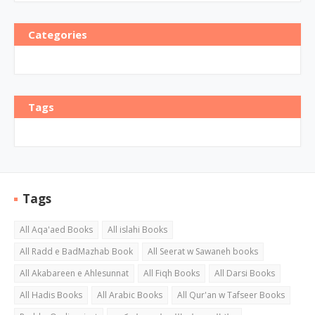
Categories
Tags
Tags
All Aqa'aed Books
All islahi Books
All Radd e BadMazhab Book
All Seerat w Sawaneh books
All Akabareen e Ahlesunnat
All Fiqh Books
All Darsi Books
All Hadis Books
All Arabic Books
All Qur'an w Tafseer Books