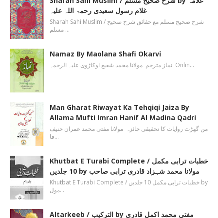
Sharah Sahi Muslim / شرح صحیح مسلم by علامہ
غلام رسول سعیدی رحمۃ اللہ علیہ
Sharah Sahi Muslim / شرح صحیح مسلم مع حقائق شرح صحیح
مسلم …
Namaz By Maolana Shafi Okarvi
نماز مترجم مولانا محمد شفیع اوکاڑوی علیہ الرحمہ Onlin…
Man Gharat Riwayat Ka Tehqiqi Jaiza By
Allama Mufti Imran Hanif Al Madina Qadri
من گھڑت روایات کا تحقیقی جائزہ مولانا مفتی محمد عمران حنیف
قا…
Khutbat E Turabi Complete / خطبات ترابی مکمل
10 جلدیں by مولانا محمد شہزاد قادری ترابی صاحب
Khutbat E Turabi Complete / خطبات ترابی مکمل 10 جلدیں by
مول…
Altarkeeb / الترکیب by مفتی محمد اکمل قادری