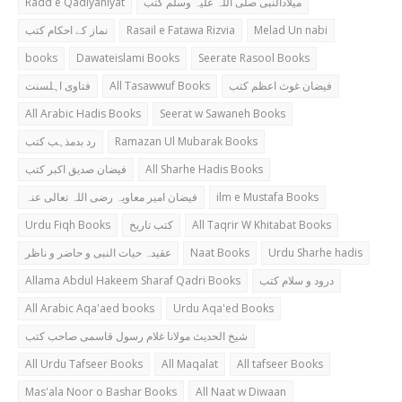
Radd e Qadiyaniyat
میلادالنبی صلی اللہ علیہ وسلم کتب
نماز کے احکام کتب
Rasail e Fatawa Rizvia
Melad Un nabi
books
Dawateislami Books
Seerate Rasool Books
فتاوی اہلسنت
All Tasawwuf Books
فیضان غوث اعظم کتب
All Arabic Hadis Books
Seerat w Sawaneh Books
رد بدمذہب کتب
Ramazan Ul Mubarak Books
فیضان صدیق اکبر کتب
All Sharhe Hadis Books
فیضان امیر معاویہ رضی اللہ تعالی عنہ
ilm e Mustafa Books
Urdu Fiqh Books
کتب تاریخ
All Taqrir W Khitabat Books
عقیدہ حیات النبی و حاضر و ناظر
Naat Books
Urdu Sharhe hadis
Allama Abdul Hakeem Sharaf Qadri Books
درود و سلام کتب
All Arabic Aqa'aed books
Urdu Aqa'ed Books
شیخ الحدیث مولانا غلام رسول قاسمی صاحب کتب
All Urdu Tafseer Books
All Maqalat
All tafseer Books
Mas'ala Noor o Bashar Books
All Naat w Diwaan