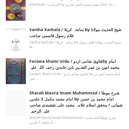
Altarkeeb / الترکیب by مفتی محمد اکمل قادری Click To …
Saniha Karbala / سانحہ کربلا by شیخ الحدیث مولانا
غلام رسول قاسمی صاحب
Saniha Karbala / سانحہ کربلا by شیخ الحدیث مولانا غلام رسول
قا…
Fatawa Shami Urdu / فتاویٰ شامی اردوby امام
محمد امین بن عمر الشہیر بابن عابدین رحمۃ اللہ علیہ
Fatawa Shami Urdu / فتاویٰ شامی اردو by امام محمد امین بن
عمر …
Sharah Maota Imam Muhammad / شرح موطا
امام محمد مکمل 3 جلدیں by امام محمد بن حسن
شیبانی / محقق اسلام علامہ محمد علی نقشبندی صاحب
علیہ الرحمہ
Sharah Maota Imam Muhammad / شرح موطا امام محمد
مکمل 3 جلدیں b…