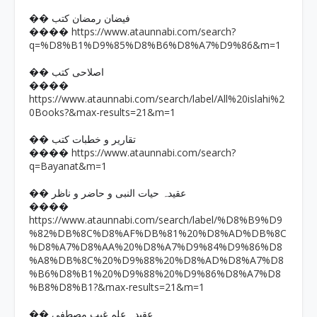
�� فیضان رمضان کتب
https://www.ataunnabi.com/search?
����
q=%D8%B1%D9%85%D8%B6%D8%A7%D9%86&m=1
�� اصلاحی کتب
����
https://www.ataunnabi.com/search/label/All%20islahi%2
0Books?&max-results=21&m=1
�� تقاریر و خطبات کتب
https://www.ataunnabi.com/search?
����
q=Bayanat&m=1
�� عقیدہ حیات النبی و حاضر و ناظر
����
https://www.ataunnabi.com/search/label/%D8%B9%D9
%82%DB%8C%D8%AF%DB%81%20%D8%AD%DB%8C
%D8%A7%D8%AA%20%D8%A7%D9%84%D9%86%D8
%A8%DB%8C%20%D9%88%20%D8%AD%D8%A7%D8
%B6%D8%B1%20%D9%88%20%D9%86%D8%A7%D8
%B8%D8%B1?&max-results=21&m=1
�� عقیدہ علم غیب مصطفی