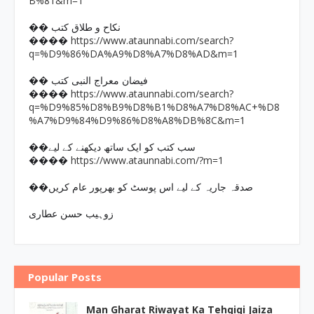
B%81&m=1
�� نکاح و طلاق کتب
https://www.ataunnabi.com/search?
����
q=%D9%86%DA%A9%D8%A7%D8%AD&m=1
�� فیضان معراج النبی کتب
https://www.ataunnabi.com/search?
����
q=%D9%85%D8%B9%D8%B1%D8%A7%D8%AC+%D8
%A7%D9%84%D9%86%D8%A8%DB%8C&m=1
��سب کتب کو ایک ساتھ دیکھنے کے لیے
https://www.ataunnabi.com/?m=1
����
��صدقہ جاریہ کے لیے اس پوسٹ کو بھرپور عام کریں
زوہیب حسن عطاری
Popular Posts
Man Gharat Riwayat Ka Tehqiqi Jaiza