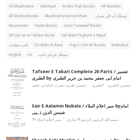
All Maahname
Islamiyat
Arabic Fiqh Books
All Number
All Mantiq Books
Maahnama Kanzul Iman
مسلک آن لائن شمارہ
Mazameen
Hadis Books
Urdu Taswwuf Books
All Qur'an w Tafseer Book
Sah Mahi Pegham e Nipal
کتب خطبات
Do Mahi Al Raza
Hajj o Umrah Books
Maktobat
english
us
مسائل قربانی کتب
Tafseer E Tabari Complete 26 Parts / تفسیر
الطبری by امام ابی جعفر محمد بن جریر الطبری
تفسیر الطبری الطبري تفسیر طبری حضرت امام ابی جعف…
Sair E Aalamin Nubala / سیر اعلام النبلاء byامام
شمس الدین ذہبی
🌴 بسم الله الرحمن الرحیم🌴 تعارف ’’ سیر أعلام النبلاء…