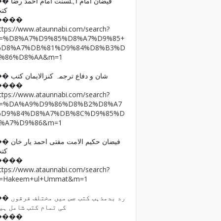
فیضان امام اہلسنت امام ا
کت
����
ttps://www.ataunnabi.com/search?
q=%D8%A7%D9%85%D8%A7%D9%85+
%D8%A7%DB%81%D9%84%D8%B3%D
9%86%D8%AA&m=1
�� شان و دفاع ترجمہ کنزالایمان کتب
����
ttps://www.ataunnabi.com/search?
q=%DA%A9%D9%86%D8%B2%D8%A7
%D9%84%D8%A7%DB%8C%D9%85%D
8%A7%D9%86&m=1
فیضان حکیم الامت مفتی احمد
کت
����
ttps://www.ataunnabi.com/search?
=Hakeem+ul+Ummat&m=1
رد بدمذہب کتب جس میں مختل
کی تمام کتب شامل ہی
����