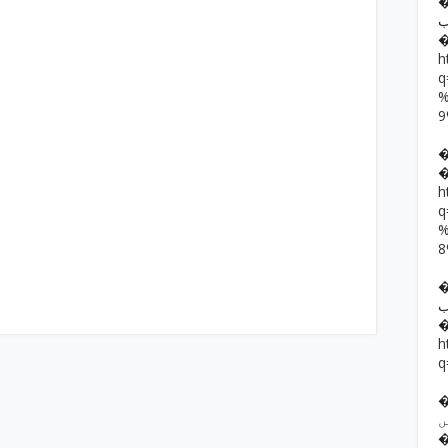
�� حمد رضا
ب
h
h
��  یار خان
ب
h
q
�� ف فرقوں
ں