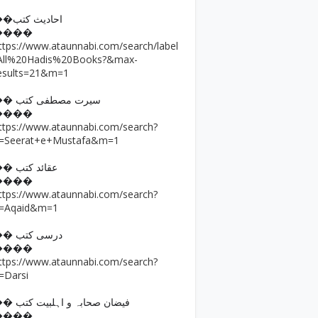
��احادیث کتب
����
ttps://www.ataunnabi.com/search/label
All%20Hadis%20Books?&max-
esults=21&m=1
�� سیرت مصطفی کتب
����
ttps://www.ataunnabi.com/search?
=Seerat+e+Mustafa&m=1
�� عقائد کتب
����
ttps://www.ataunnabi.com/search?
=Aqaid&m=1
�� درسی کتب
����
ttps://www.ataunnabi.com/search?
=Darsi
�� فیضان صحابہ و اہلبیت کتب
����