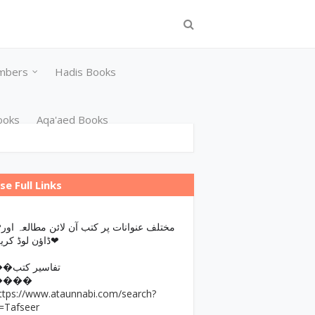
mbers
Hadis Books
ooks
Aqa'aed Books
se Full Links
مختلف عن
ڈاؤن لوڈ کریں❤
��تفاسیر کتب
����
ttps://www.ataunnabi.com/search?
=Tafseer