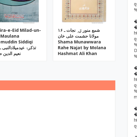
ira-e-Eid Milad-un-
۱۶ شمع منور رَہِ نجات ـ
h
 Maulana
مولانا حشمت علی خان
muddin Siddiqi
Shama Munawwara
تذکرۂ عیدمیلادالنبی ـ 
Rahe Najat by Molana
نعیم الدین 
Hashmat Ali Khan
h
h