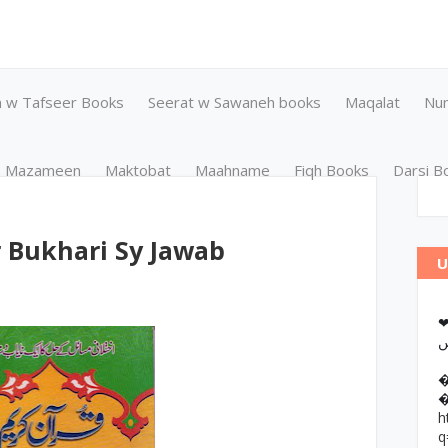
n w Tafseer Books
Seerat w Sawaneh books
Maqalat
Nu
Mazameen
Maktobat
Maahname
Fiqh Books
Darsi B
 Bukhari Sy Jawab
U
❤وانات پر کتب آن لائن مطالعہ اور
h
q