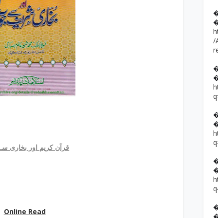
h
/
r
h
q
h
q
قرآن کریم اور بخاری س
h
q
Online Read