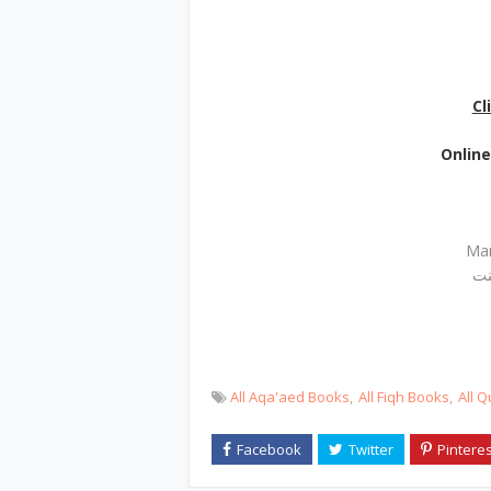
Cl
Onlin
Mam
نت
All Aqa'aed Books
All Fiqh Books
All 