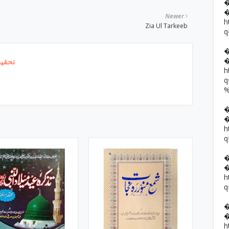
Newer
h
Zia Ul Tarkeeb
q
تحقیق
h
h
q
h
q
h