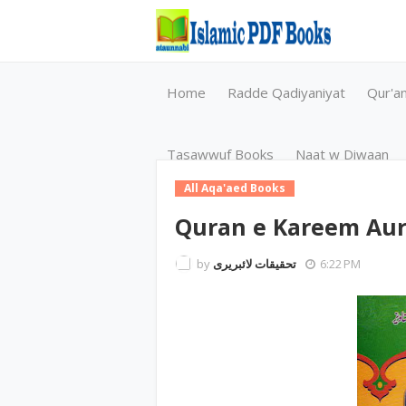
Home
Radde Qadiyaniyat
Qur'a
Tasawwuf Books
Naat w Diwaan
All Aqa'aed Books
Quran e Kareem Aur
by
تحقیقات لائبریری
6:22 PM