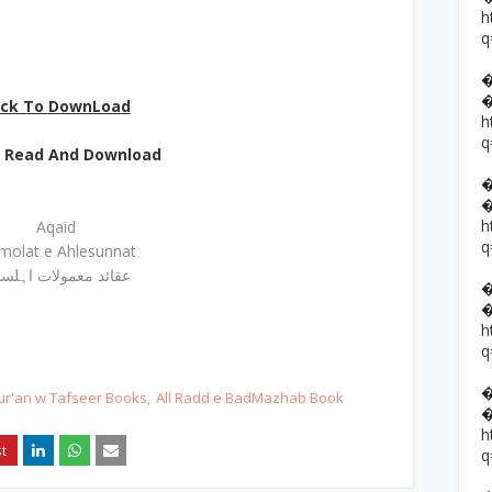
h
q
ick To DownLoad
h
q
e Read And Download
h
Aqaid
q
olat e Ahlesunnat
عقائد معمولات اہلس
h
q
Qur'an w Tafseer Books
All Radd e BadMazhab Book
h
q