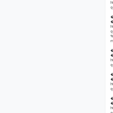
h
q
h
h
q
h
q
h
q