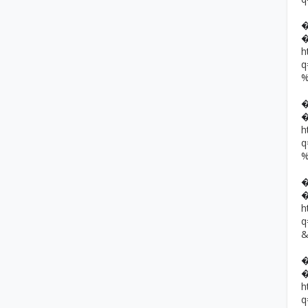
h
h
h
h
q