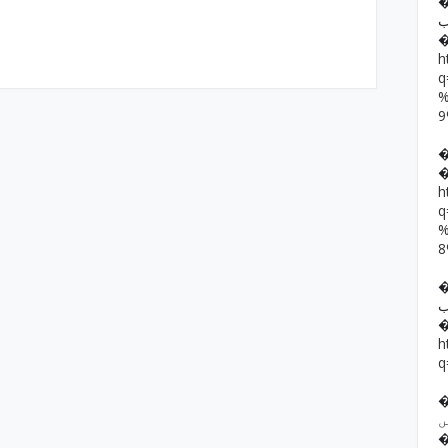
�� حمد رضا
ب
h
h
��  یار خان
ب
h
q
�� ف فرقوں
ں