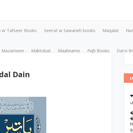
n w Tafseer Books
Seerat w Sawaneh books
Maqalat
Nu
Mazameen
Maktobat
Maahname
Fiqh Books
Darsi B
dal Dain
U
❤وانات پر کتب آن لائن مطالعہ اور
h
q