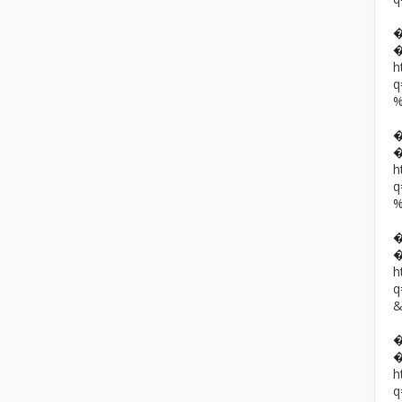
h
h
h
h
q