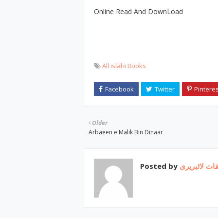
Online Read And DownLoad
All islahi Books
Older
Arbaeen e Malik Bin Dinaar
Posted by
ات لائبریری