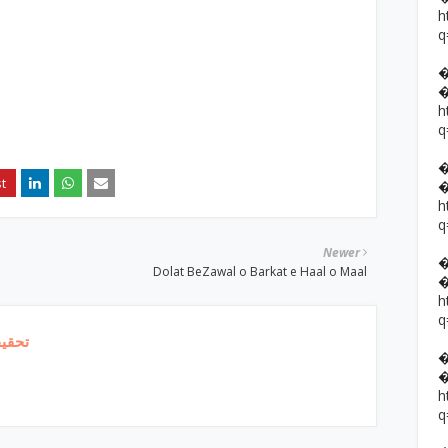
h
q
h
q
h
q
Newer
Dolat BeZawal o Barkat e Haal o Maal
h
q
تحقیق
h
q