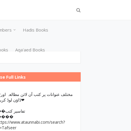
mbers
Hadis Books
ooks
Aqa'aed Books
se Full Links
مختلف عن
ڈاؤن لوڈ کریں❤
��تفاسیر کتب
����
ttps://www.ataunnabi.com/search?
=Tafseer