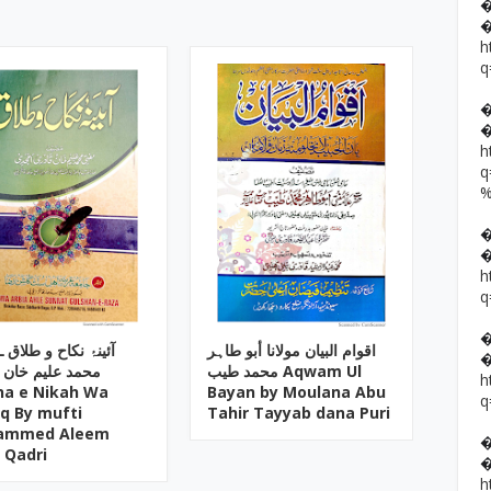
h
q
h
h
q
اقوام البیان مولانا أبو طاہر
آئینۂ نکاح و طلاق 
محمد طیب Aqwam Ul
محمد علیم خان 
h
na e Nikah Wa
Bayan by Moulana Abu
q
aq By mufti
Tahir Tayyab dana Puri
ammed Aleem
 Qadri
h