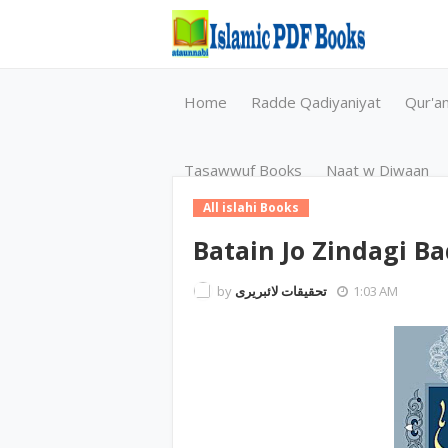
Home
Radde Qadiyaniyat
Qur'a
Tasawwuf Books
Naat w Diwaan
All islahi Books
Batain Jo Zindagi Ba
by
تحقیقات لائبریری
1:03 AM