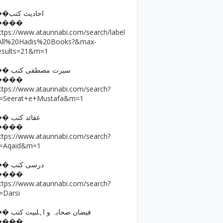
��احادیث کتب
����
ttps://www.ataunnabi.com/search/label
All%20Hadis%20Books?&max-
esults=21&m=1
�� سیرت مصطفی کتب
����
ttps://www.ataunnabi.com/search?
=Seerat+e+Mustafa&m=1
�� عقائد کتب
����
ttps://www.ataunnabi.com/search?
=Aqaid&m=1
�� درسی کتب
����
ttps://www.ataunnabi.com/search?
=Darsi
�� فیضان صحابہ و اہلبیت کتب
����