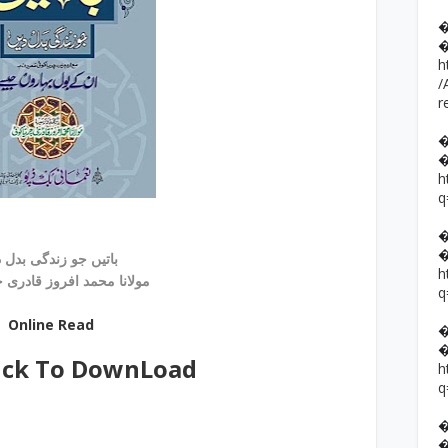
h
/
r
h
q
باتیں جو زندگی بدل دیں
h
مولانا محمد افروز قادری چریاکوٹی
q
Online Read
ick To DownLoad
h
q