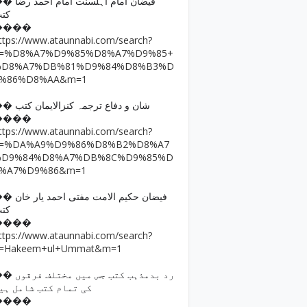
فیضان امام اہلسنت امام ا
کت
����
ttps://www.ataunnabi.com/search?
q=%D8%A7%D9%85%D8%A7%D9%85+
%D8%A7%DB%81%D9%84%D8%B3%D
9%86%D8%AA&m=1
�� شان و دفاع ترجمہ کنزالایمان کتب
����
ttps://www.ataunnabi.com/search?
q=%DA%A9%D9%86%D8%B2%D8%A7
%D9%84%D8%A7%DB%8C%D9%85%D
8%A7%D9%86&m=1
فیضان حکیم الامت مفتی احمد
کت
����
ttps://www.ataunnabi.com/search?
=Hakeem+ul+Ummat&m=1
رد بدمذہب کتب جس میں مختل
کی تمام کتب شامل ہی
����