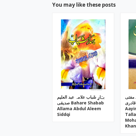
You may like these posts
ـ مفتی
بہَارِ شَباب علامہ عبد العلیم
قادری
صدیقی Bahare Shabab
Allama Abdul Aleem
Aayi
Siddqi
Tall
Moh
Khan