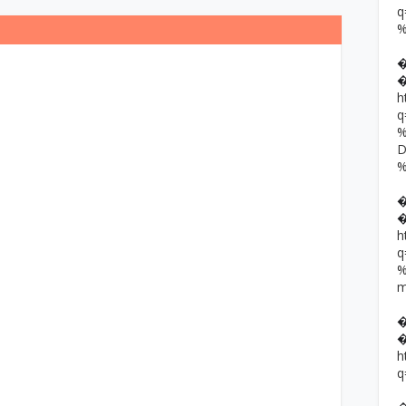
h
h
h