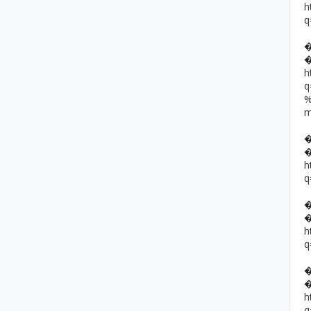
h
q
h
h
q
h
q
h
q