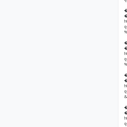
h
h
h
h
q