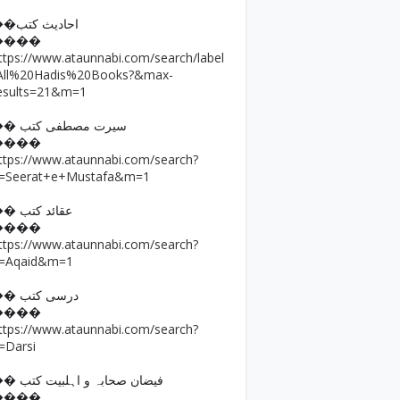
��احادیث کتب
����
ttps://www.ataunnabi.com/search/label
All%20Hadis%20Books?&max-
esults=21&m=1
�� سیرت مصطفی کتب
����
ttps://www.ataunnabi.com/search?
=Seerat+e+Mustafa&m=1
�� عقائد کتب
����
ttps://www.ataunnabi.com/search?
=Aqaid&m=1
�� درسی کتب
����
ttps://www.ataunnabi.com/search?
=Darsi
�� فیضان صحابہ و اہلبیت کتب
����