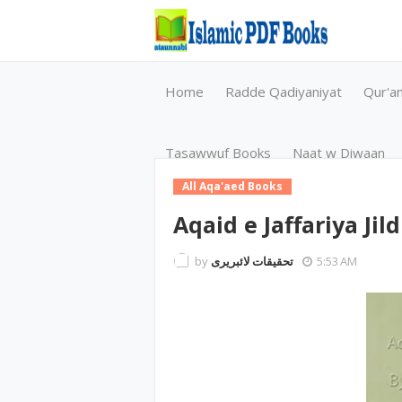
Home
Radde Qadiyaniyat
Qur'a
Tasawwuf Books
Naat w Diwaan
All Aqa'aed Books
Aqaid e Jaffariya Jild
by
تحقیقات لائبریری
5:53 AM