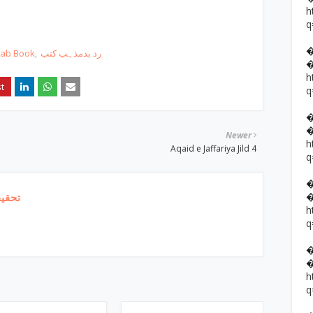
h
q
hab Book
رد بدمذہب کتب
h
q
Newer
h
Aqaid e Jaffariya Jild 4
q
تحقیق
h
q
h
q