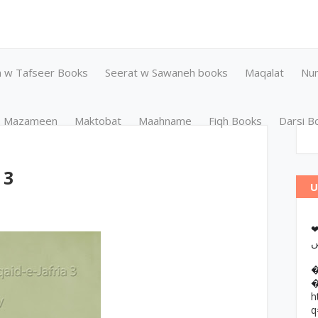
n w Tafseer Books
Seerat w Sawaneh books
Maqalat
Nu
Mazameen
Maktobat
Maahname
Fiqh Books
Darsi B
 3
U
❤وانات پر کتب آن لائن مطالعہ اور
h
q