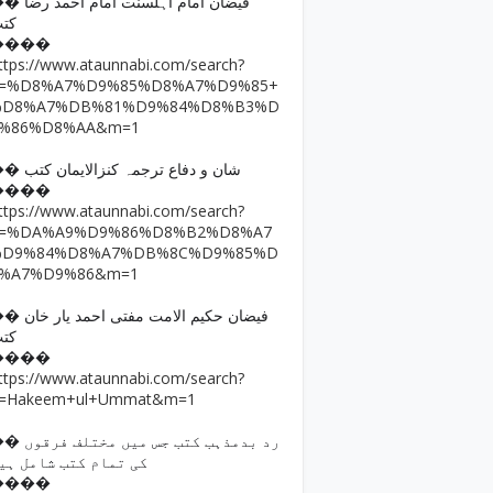
فیضان امام اہلسنت امام ا
کت
����
ttps://www.ataunnabi.com/search?
q=%D8%A7%D9%85%D8%A7%D9%85+
%D8%A7%DB%81%D9%84%D8%B3%D
9%86%D8%AA&m=1
�� شان و دفاع ترجمہ کنزالایمان کتب
����
ttps://www.ataunnabi.com/search?
q=%DA%A9%D9%86%D8%B2%D8%A7
%D9%84%D8%A7%DB%8C%D9%85%D
8%A7%D9%86&m=1
فیضان حکیم الامت مفتی احمد
کت
����
ttps://www.ataunnabi.com/search?
=Hakeem+ul+Ummat&m=1
رد بدمذہب کتب جس میں مختل
کی تمام کتب شامل ہی
����