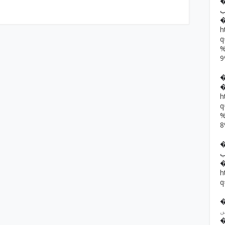
�� حمد رضا
ب
h
h
��  یار خان
ب
h
q
�� ف فرقوں
ں