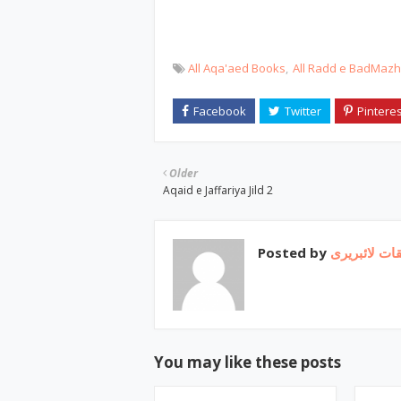
All Aqa'aed Books
All Radd e BadMaz
Older
Aqaid e Jaffariya Jild 2
Posted by
ات لائبریری
You may like these posts