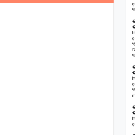
h
h
h