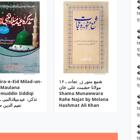
h
q
h
h
ira-e-Eid Milad-un-
۱۶ شمع منور رَہِ نجات ـ
q
 Maulana
مولانا حشمت علی خان
muddin Siddiqi
Shama Munawwara
تذکرۂ عیدمیلادالنبی ـ 
Rahe Najat by Molana
نعیم الدین 
Hashmat Ali Khan
h
q
h