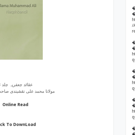
h
/
r
h
q
h
عقائد جعفریہ جلد 3
q
مولانا محمد علی نقشبندی صاحب علیہ الرحمہ
Online Read
h
q
ick To DownLoad