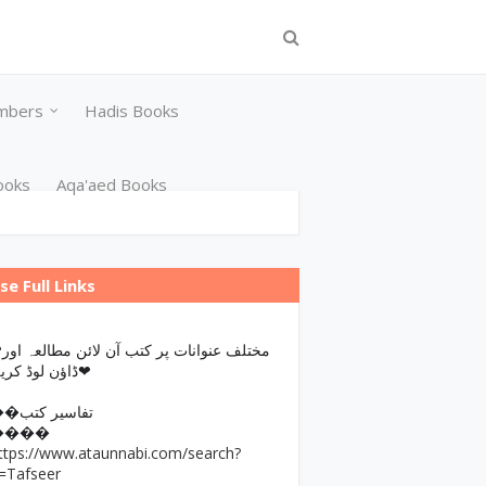
mbers
Hadis Books
ooks
Aqa'aed Books
se Full Links
مختلف عن
ڈاؤن لوڈ کریں❤
��تفاسیر کتب
����
ttps://www.ataunnabi.com/search?
=Tafseer