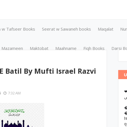
n w Tafseer Books
Seerat w Sawaneh books
Maqalat
Nu
Mazameen
Maktobat
Maahname
Fiqh Books
Darsi B
 Batil By Mufti Israel Razvi
U
❤وانات پر کتب آن لائن مطالعہ اور
i
7:32 AM
h
q