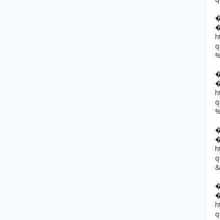
h
h
h
h
q