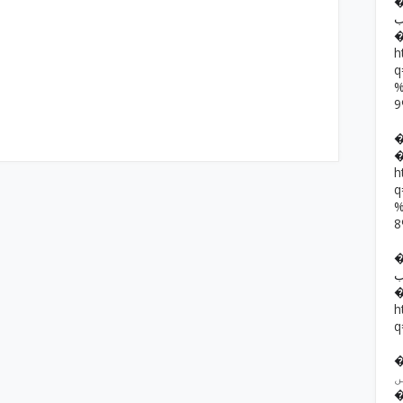
�� حمد رضا
ب
h
h
��  یار خان
ب
h
q
�� ف فرقوں
ں