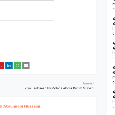
h
q
h
q
h
q
h
q
Newer
o
Ziya E Arbaeen By Molana Abdur Rahim Misbahi
h
Ataunnabi Hussaini
q