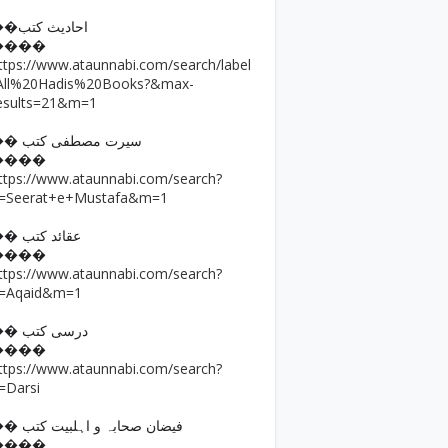
��احادیث کتب
����
ttps://www.ataunnabi.com/search/label
All%20Hadis%20Books?&max-
esults=21&m=1
�� سیرت مصطفی کتب
����
ttps://www.ataunnabi.com/search?
=Seerat+e+Mustafa&m=1
�� عقائد کتب
����
ttps://www.ataunnabi.com/search?
=Aqaid&m=1
�� درسی کتب
����
ttps://www.ataunnabi.com/search?
=Darsi
�� فیضان صحابہ و اہلبیت کتب
����