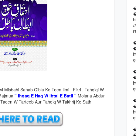
h
/
r
h
q
h
q
vi Misbahi Sahab Qibla Ke Teen Ilmi , Fikri , Tahqiqi W
 Majmua
" Ihqaq E Haq W Ibtal E Batil "
Molana Abdur
Taeen W Tarteeb Aur Tahqiq W Takhrij Ke Sath
h
q