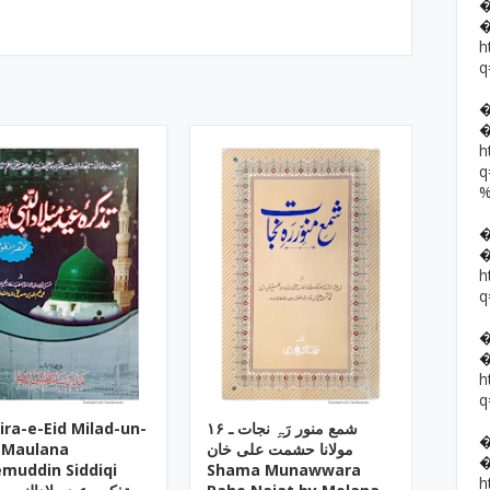
h
q
h
h
q
h
q
ira-e-Eid Milad-un-
۱۶ شمع منور رَہِ نجات ـ
 Maulana
مولانا حشمت علی خان
muddin Siddiqi
Shama Munawwara
h