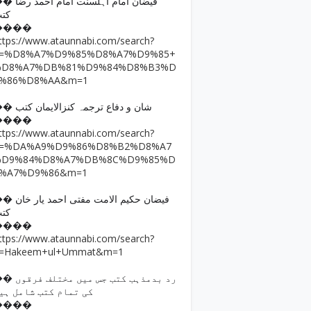
فیضان امام اہلسنت امام ا
کت
����
ttps://www.ataunnabi.com/search?
q=%D8%A7%D9%85%D8%A7%D9%85+
%D8%A7%DB%81%D9%84%D8%B3%D
9%86%D8%AA&m=1
�� شان و دفاع ترجمہ کنزالایمان کتب
����
ttps://www.ataunnabi.com/search?
q=%DA%A9%D9%86%D8%B2%D8%A7
%D9%84%D8%A7%DB%8C%D9%85%D
8%A7%D9%86&m=1
فیضان حکیم الامت مفتی احمد
کت
����
ttps://www.ataunnabi.com/search?
=Hakeem+ul+Ummat&m=1
رد بدمذہب کتب جس میں مختل
کی تمام کتب شامل ہی
����