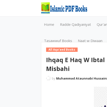
Home
Radde Qadiyaniyat
Qur'a
Tasawwuf Books
Naat w Diwaan
All Aqa'aed Books
Ihqaq E Haq W Ibtal E
Misbahi
by
Muhammad Ataunnabi Hussain