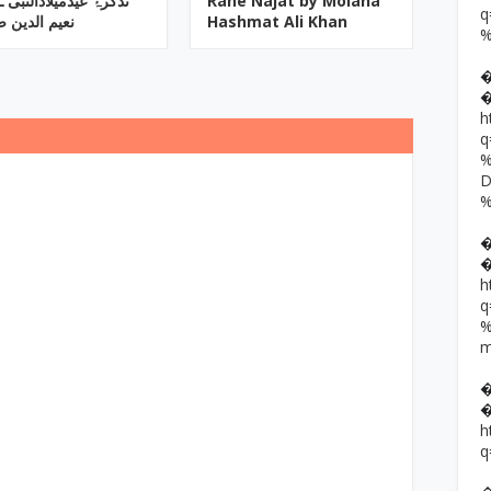
تذکرۂ عیدمیلادالنبی ـ 
Rahe Najat by Molana
نعیم الدین 
Hashmat Ali Khan
h
h
h