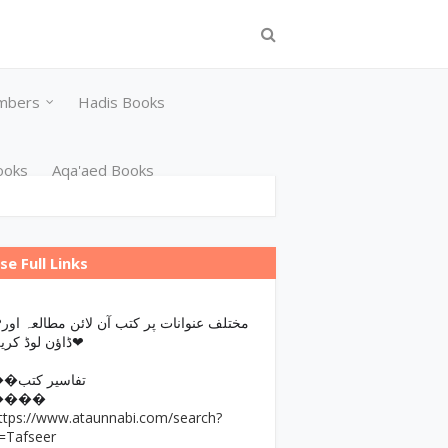
mbers
Hadis Books
ooks
Aqa'aed Books
se Full Links
مختلف عن
ڈاؤن لوڈ کریں❤
��تفاسیر کتب
����
ttps://www.ataunnabi.com/search?
=Tafseer