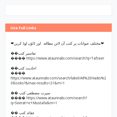
Use Full Links
❤مختلف عنوانات پر کتب آن لائن مطالعہ اور ڈاؤن لوڈ کریں❤
��تفاسیر کتب
https://www.ataunnabi.com/search?q=Tafseer
����
��احادیث کتب
����
https://www.ataunnabi.com/search/label/All%20Hadis%2
0Books?&max-results=21&m=1
�� سیرت مصطفی کتب
https://www.ataunnabi.com/search?
����
q=Seerat+e+Mustafa&m=1
�� عقائد کتب