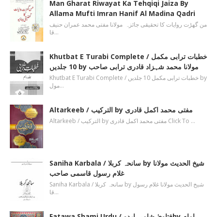
Man Gharat Riwayat Ka Tehqiqi Jaiza By
Allama Mufti Imran Hanif Al Madina Qadri
من گھڑت روایات کا تحقیقی جائزہ مولانا مفتی محمد عمران حنیف
قا…
Khutbat E Turabi Complete / خطبات ترابی مکمل
10 جلدیں by مولانا محمد شہزاد قادری ترابی صاحب
Khutbat E Turabi Complete / خطبات ترابی مکمل 10 جلدیں by
مول…
Altarkeeb / الترکیب by مفتی محمد اکمل قادری
Altarkeeb / الترکیب by مفتی محمد اکمل قادری Click To …
Saniha Karbala / سانحہ کربلا by شیخ الحدیث مولانا
غلام رسول قاسمی صاحب
Saniha Karbala / سانحہ کربلا by شیخ الحدیث مولانا غلام رسول
قا…
Fatawa Shami Urdu / فتاویٰ شامی اردوby امام