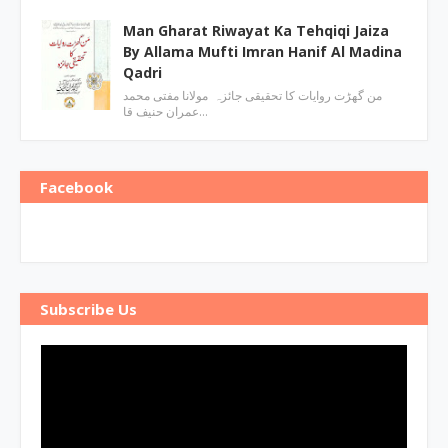
Man Gharat Riwayat Ka Tehqiqi Jaiza
By Allama Mufti Imran Hanif Al Madina
Qadri
من گھڑت روایات کا تحقیقی جائزہ مولانا مفتی محمد
عمران حنیف قا…
Facebook
Subscribe Us