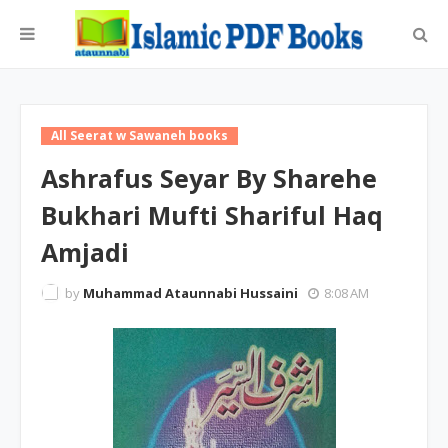
All Seerat w Sawaneh books
Ashrafus Seyar By Sharehe
Bukhari Mufti Shariful Haq
Amjadi
by
Muhammad Ataunnabi Hussaini
8:08 AM