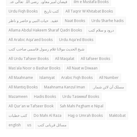
فیضان امیر معاویہ رضی اللہ تعالی عنہ
ilm e Mustafa Books
Urdu Fiqh Books
کتب تاریخ
All Taqrir W Khitabat Books
عقیدہ حیات النبی و حاضر و ناظر
Naat Books
Urdu Sharhe hadis
Allama Abdul Hakeem Sharaf Qadri Books
درود و سلام کتب
All Arabic Aqa'aed books
Urdu Aqa'ed Books
شیخ الحدیث مولانا غلام رسول قاسمی صاحب کتب
All Urdu Tafseer Books
All Maqalat
All tafseer Books
Mas'ala Noor o Bashar Books
All Naat w Diwaan
All Maahname
Islamiyat
Arabic Fiqh Books
All Number
All Mantiq Books
Maahnama Kanzul Iman
مسلک آن لائن شمارہ
Mazameen
Hadis Books
Urdu Taswwuf Books
All Qur'an w Tafseer Book
Sah Mahi Pegham e Nipal
کتب خطبات
Do Mahi Al Raza
Hajj o Umrah Books
Maktobat
english
us
مسائل قربانی کتب