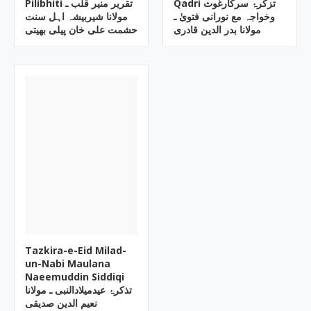
Qadri تزکرۂ سرکارغوث
Pilibhiti تقریر منیر قلب ـ
وخواجہ مع نورانی فتویٰ ـ
مولانا شیربیشہ اہل سنت
مولانا بدر الدین قادری
حشمت علی خان پیلی بھیتی
Tazkira-e-Eid Milad-
un-Nabi Maulana
Naeemuddin Siddiqi
تذکرۂ عیدمیلادالنبی ـ مولانا
نعیم الدین صدیقی