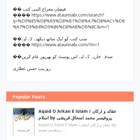
�� فیضان معراج النبی کتب
https://www.ataunnabi.com/search?
����
q=%D9%85%D8%B9%D8%B1%D8%A7%D8%AC+%D8
%A7%D9%84%D9%86%D8%A8%DB%8C&m=1
��سب کتب کو ایک ساتھ دیکھنے کے لیے
https://www.ataunnabi.com/?m=1
����
��صدقہ جاریہ کے لیے اس پوسٹ کو بھرپور عام کریں
زوہیب حسن عطاری
Popular Posts
Aqaid O Arkan E Islam / عقائد و ارکان
اسلام by پروفیسر محمد اسحاق قریشی
Aqaid O Arkan E Islam / عقائد و ارکان اسلام by
پروفیسر محمد …