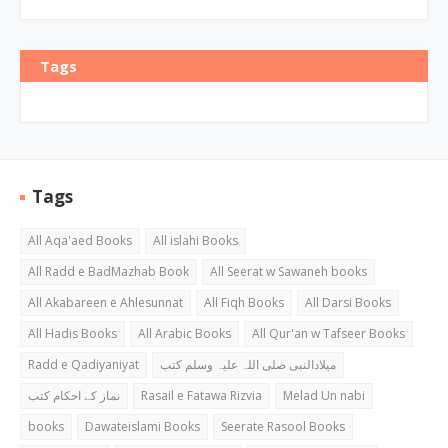
Tags
Tags
All Aqa'aed Books
All islahi Books
All Radd e BadMazhab Book
All Seerat w Sawaneh books
All Akabareen e Ahlesunnat
All Fiqh Books
All Darsi Books
All Hadis Books
All Arabic Books
All Qur'an w Tafseer Books
Radd e Qadiyaniyat
میلادالنبی صلی اللہ علیہ وسلم کتب
نماز کے احکام کتب
Rasail e Fatawa Rizvia
Melad Un nabi
books
Dawateislami Books
Seerate Rasool Books