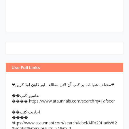
Use Full Links
❤مختلف عنوانات پر کتب آن لائن مطالعہ اور ڈاؤن لوڈ کریں❤
��تفاسیر کتب
https://www.ataunnabi.com/search?q=Tafseer
����
��احادیث کتب
����
https://www.ataunnabi.com/search/label/All%20Hadis%2
0Books?&max-results=21&m=1