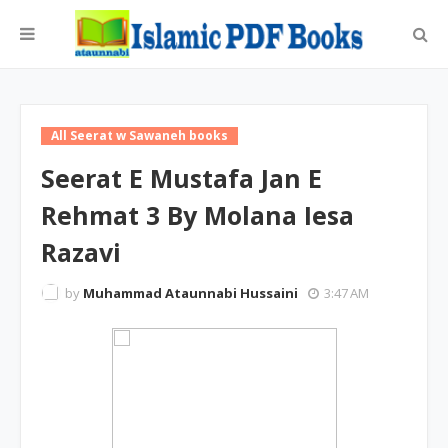
All Seerat w Sawaneh books
Seerat E Mustafa Jan E
Rehmat 3 By Molana Iesa
Razavi
by
Muhammad Ataunnabi Hussaini
3:47 AM