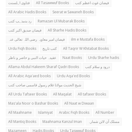
فتاوی اہلسنت
All Tasawwuf Books
فیضان غوث اعظم کتب
All Arabic Hadis Books
Seerat w Sawaneh Books
رد بدمذہب کتب
Ramazan Ul Mubarak Books
فیضان صدیق اکبر کتب
All Sharhe Hadis Books
فیضان امیر معاویہ رضی اللہ تعالی عنہ
ilm e Mustafa Books
Urdu Fiqh Books
کتب تاریخ
All Taqrir W Khitabat Books
عقیدہ حیات النبی و حاضر و ناظر
Naat Books
Urdu Sharhe hadis
Allama Abdul Hakeem Sharaf Qadri Books
درود و سلام کتب
All Arabic Aqa'aed books
Urdu Aqa'ed Books
شیخ الحدیث مولانا غلام رسول قاسمی صاحب کتب
All Urdu Tafseer Books
All Maqalat
All tafseer Books
Mas'ala Noor o Bashar Books
All Naat w Diwaan
All Maahname
Islamiyat
Arabic Fiqh Books
All Number
All Mantiq Books
Maahnama Kanzul Iman
مسلک آن لائن شمارہ
Mazameen
Hadis Books
Urdu Taswwuf Books