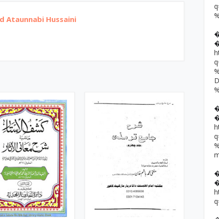
Ataunnabi Hussaini
h
h
h