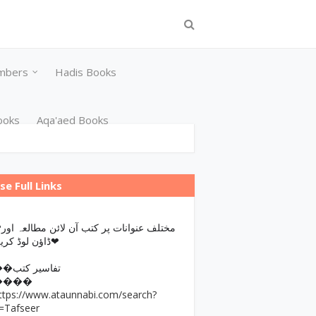
mbers
Hadis Books
ooks
Aqa'aed Books
se Full Links
مختلف عن
ڈاؤن لوڈ کریں❤
��تفاسیر کتب
����
ttps://www.ataunnabi.com/search?
=Tafseer