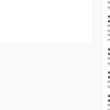
h
q
h
h
q
h
q
h
q