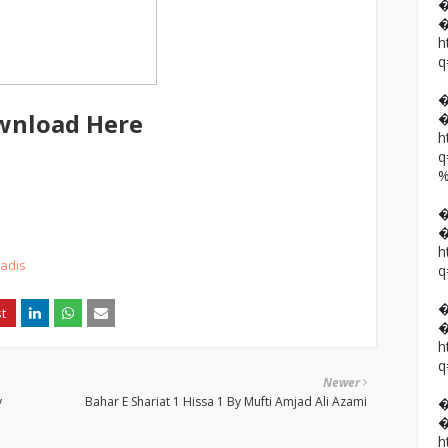
h
q
wnload Here
h
h
adis
q
h
q
Newer
y
Bahar E Shariat 1 Hissa 1 By Mufti Amjad Ali Azami
h