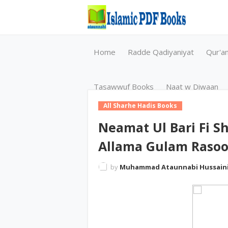
Home
Radde Qadiyaniyat
Qur'a
Tasawwuf Books
Naat w Diwaan
All Sharhe Hadis Books
Neamat Ul Bari Fi S
Allama Gulam Rasoo
by
Muhammad Ataunnabi Hussain