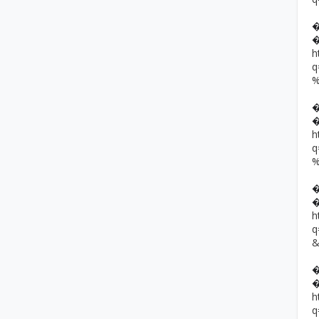
h
h
h
h
q