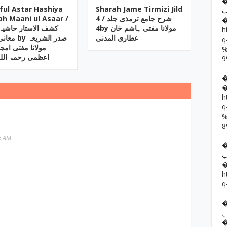
�� حمد رضا
ful Astar Hashiya
Sharah Jame Tirmizi Jild
ب
ah Maani ul Asaar /
‎4 / شرح جامع ترمذی جلد
4by ‎مولانا مفتی ہاشم خان
کشف الاستار حاشیہ
h
عطاری المدنی
y صدر الشریعہ
مولانا مفتی امج
اعظمی رحمۃ اللہ
h
6 AM
��  یار خان
ب
h
q
�� ف فرقوں
ں