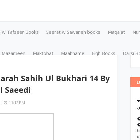
n w Tafseer Books
Seerat w Sawaneh books
Maqalat
Nu
Mazameen
Maktobat
Maahname
Fiqh Books
Darsi B
harah Sahih Ul Bukhari 14 By
U
l Saeedi
❤وانات پر کتب آن لائن مطالعہ اور
i
11:12 PM
h
q