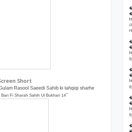
h
/
r
h
q
Screen Short
h
q
Gulam Rasool Saeedi Sahib ki tahqiqi sharhe
"
Bari Fi Sharah Sahih Ul Bukhari 14
h
q