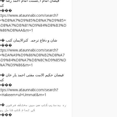
فیضان امام اہلسنت امام ا
کت
����
ttps://www.ataunnabi.com/search?
q=%D8%A7%D9%85%D8%A7%D9%85+
%D8%A7%DB%81%D9%84%D8%B3%D
9%86%D8%AA&m=1
�� شان و دفاع ترجمہ کنزالایمان کتب
����
ttps://www.ataunnabi.com/search?
q=%DA%A9%D9%86%D8%B2%D8%A7
%D9%84%D8%A7%DB%8C%D9%85%D
8%A7%D9%86&m=1
فیضان حکیم الامت مفتی احمد
کت
����
ttps://www.ataunnabi.com/search?
=Hakeem+ul+Ummat&m=1
رد بدمذہب کتب جس میں مختل
کی تمام کتب شامل ہی
����